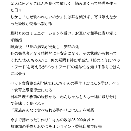
２人に何とかごはんを食べて欲しく、悩みまくって料理を作っ
た日々
しかし「なぜ食べれないのか」には耳を傾けず、寄り添えなか
った経験が使命へ繋がる
旦那とのコミュニケーションを避け、お互いが相手に寄り添え
ず離婚
離婚後、旦那の病気が発覚し、突然の死
死の発見者となり精神的に不安定になり、その状態から救って
くれた”わんちゃん”に、何の疑問も持たず当たり前のように“ペッ
トフード”を与えるが“ペットフード”の危険性を知り手作りごはん
に出会う
ペット食育協会APNAでわんちゃんの手作りごはんを学び、ペッ
ト食育上級指導士になる
日本料理の板前の経験から、わんちゃんも人も一緒に取り分け
で美味しく食べれる
「家族みんなで食べられる手作りごはん」を考案
今まで携わった手作りごはんの数は25,000食以上
無添加の手作りおやつをオンライン・委託店舗で販売