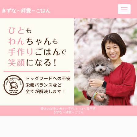
きずな～絆愛～ごはん
Toggl
navig
愛犬の栄養を考えた手作りごはん専門店-
きずな～絆愛～ごはん