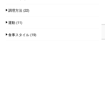
調理方法
(22)
運動
(11)
食事スタイル
(19)
食事量
(25)
食品
(100)
人気記事(トータル)
家族みんなで食べれる手作りごはん講座のご
案内...
753件のビュー