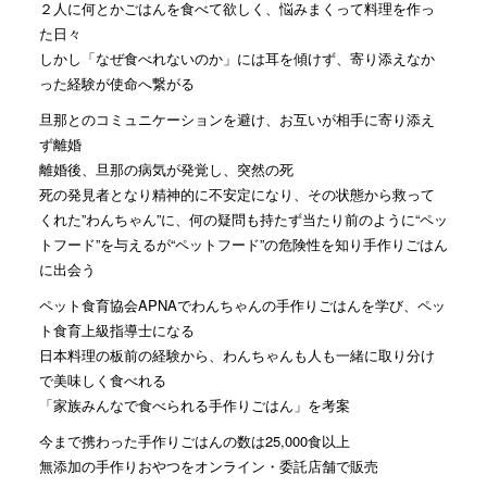
２人に何とかごはんを食べて欲しく、悩みまくって料理を作っ
た日々
しかし「なぜ食べれないのか」には耳を傾けず、寄り添えなか
った経験が使命へ繋がる
旦那とのコミュニケーションを避け、お互いが相手に寄り添え
ず離婚
離婚後、旦那の病気が発覚し、突然の死
死の発見者となり精神的に不安定になり、その状態から救って
くれた”わんちゃん”に、何の疑問も持たず当たり前のように“ペッ
トフード”を与えるが“ペットフード”の危険性を知り手作りごはん
に出会う
ペット食育協会APNAでわんちゃんの手作りごはんを学び、ペッ
ト食育上級指導士になる
日本料理の板前の経験から、わんちゃんも人も一緒に取り分け
で美味しく食べれる
「家族みんなで食べられる手作りごはん」を考案
今まで携わった手作りごはんの数は25,000食以上
無添加の手作りおやつをオンライン・委託店舗で販売