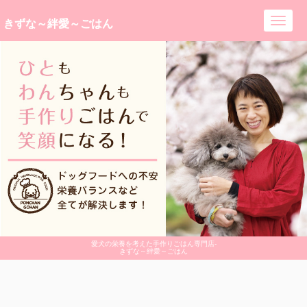
きずな～絆愛～ごはん
Toggl
navig
愛犬の栄養を考えた手作りごはん専門店-
きずな～絆愛～ごはん