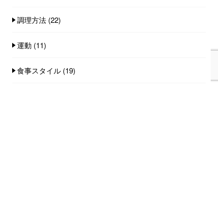
調理方法
(22)
運動
(11)
食事スタイル
(19)
食事量
(25)
食品
(100)
人気記事(トータル)
家族みんなで食べれる手作りごはん講座のご
案内...
753件のビュー