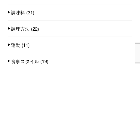
調味料
(31)
調理方法
(22)
運動
(11)
食事スタイル
(19)
食事量
(25)
食品
(101)
人気記事(トータル)
家族みんなで食べれる手作りごはん講座のご