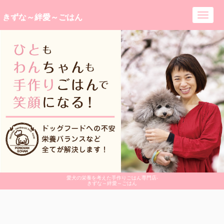
きずな～絆愛～ごはん
Toggl
navig
愛犬の栄養を考えた手作りごはん専門店-
きずな～絆愛～ごはん