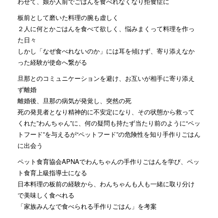
わせて、娘が人前でごはんを食べれなくなり拒食症に
板前として磨いた料理の腕も虚しく
２人に何とかごはんを食べて欲しく、悩みまくって料理を作っ
た日々
しかし「なぜ食べれないのか」には耳を傾けず、寄り添えなか
った経験が使命へ繋がる
旦那とのコミュニケーションを避け、お互いが相手に寄り添え
ず離婚
離婚後、旦那の病気が発覚し、突然の死
死の発見者となり精神的に不安定になり、その状態から救って
くれた”わんちゃん”に、何の疑問も持たず当たり前のように“ペッ
トフード”を与えるが“ペットフード”の危険性を知り手作りごはん
に出会う
ペット食育協会APNAでわんちゃんの手作りごはんを学び、ペッ
ト食育上級指導士になる
日本料理の板前の経験から、わんちゃんも人も一緒に取り分け
で美味しく食べれる
「家族みんなで食べられる手作りごはん」を考案