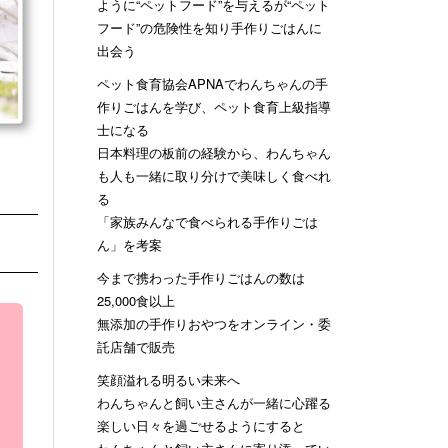
ように“ペットフード”を与えるが“ペット
フード”の危険性を知り手作りごはんに
出会う
ペット食育協会APNAでわんちゃんの手
作りごはんを学び、ペット食育上級指導
士になる
日本料理の板前の経験から、わんちゃん
も人も一緒に取り分けで美味しく食べれ
る
「家族みんなで食べられる手作りごは
ん」を考案
今まで携わった手作りごはんの数は
25,000食以上
無添加の手作りおやつをオンライン・委
託店舗で販売
笑顔溢れる明るい未来へ
わんちゃんと飼い主さんが一緒に心躍る
楽しい日々を過ごせるようにすると