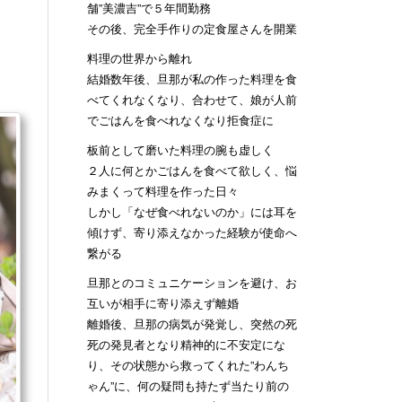
舗”美濃吉”で５年間勤務
その後、完全手作りの定食屋さんを開業
料理の世界から離れ
結婚数年後、旦那が私の作った料理を食
べてくれなくなり、合わせて、娘が人前
でごはんを食べれなくなり拒食症に
板前として磨いた料理の腕も虚しく
２人に何とかごはんを食べて欲しく、悩
みまくって料理を作った日々
しかし「なぜ食べれないのか」には耳を
傾けず、寄り添えなかった経験が使命へ
繋がる
旦那とのコミュニケーションを避け、お
互いが相手に寄り添えず離婚
離婚後、旦那の病気が発覚し、突然の死
死の発見者となり精神的に不安定にな
り、その状態から救ってくれた”わんち
ゃん”に、何の疑問も持たず当たり前の