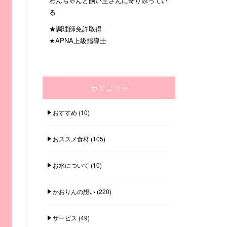
わんちゃんと飼い主さんに寄り添ってい
る
★調理師免許取得
★APNA上級指導士
カテゴリー
おすすめ
(10)
おススメ食材
(105)
お水について
(10)
かおりんの想い
(220)
サービス
(49)