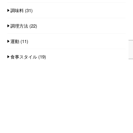
調味料
(31)
調理方法
(22)
運動
(11)
食事スタイル
(19)
食事量
(25)
食品
(100)
人気記事(トータル)
家族みんなで食べれる手作りごはん講座のご