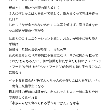
板前として磨いた料理の腕も虚しく
２人に何とかごはんを食べて欲しく、悩みまくって料理を作っ
た日々
しかし「なぜ食べれないのか」には耳を傾けず、寄り添えなか
った経験が使命へ繋がる
旦那とのコミュニケーションを避け、お互いが相手に寄り添え
ず離婚
離婚後、旦那の病気が発覚し、突然の死
死の発見者となり精神的に不安定になり、その状態から救って
くれた”わんちゃん”に、何の疑問も持たず当たり前のように“ペッ
トフード”を与えるが“ペットフード”の危険性を知り手作りごはん
に出会う
ペット食育協会APNAでわんちゃんの手作りごはんを学び、ペッ
ト食育上級指導士になる
日本料理の板前の経験から、わんちゃんも人も一緒に取り分け
で美味しく食べれる
「家族みんなで食べられる手作りごはん」を考案