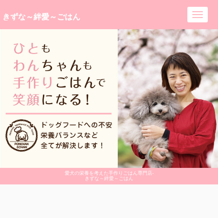
きずな～絆愛～ごはん
Toggl
navig
愛犬の栄養を考えた手作りごはん専門店-
きずな～絆愛～ごはん