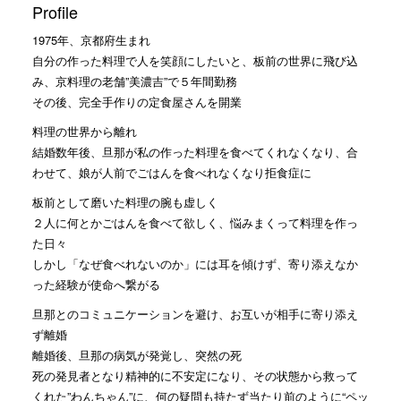
Profile
1975年、京都府生まれ
自分の作った料理で人を笑顔にしたいと、板前の世界に飛び込
み、京料理の老舗”美濃吉”で５年間勤務
その後、完全手作りの定食屋さんを開業
料理の世界から離れ
結婚数年後、旦那が私の作った料理を食べてくれなくなり、合
わせて、娘が人前でごはんを食べれなくなり拒食症に
板前として磨いた料理の腕も虚しく
２人に何とかごはんを食べて欲しく、悩みまくって料理を作っ
た日々
しかし「なぜ食べれないのか」には耳を傾けず、寄り添えなか
った経験が使命へ繋がる
旦那とのコミュニケーションを避け、お互いが相手に寄り添え
ず離婚
離婚後、旦那の病気が発覚し、突然の死
死の発見者となり精神的に不安定になり、その状態から救って
くれた”わんちゃん”に、何の疑問も持たず当たり前のように“ペッ