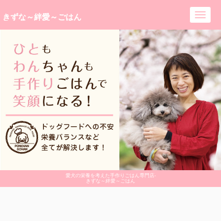
きずな～絆愛～ごはん
Toggl
navig
愛犬の栄養を考えた手作りごはん専門店-
きずな～絆愛～ごはん