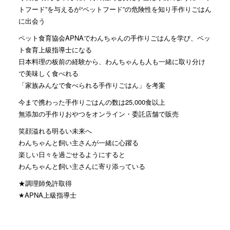
トフード”を与えるが“ペットフード”の危険性を知り手作りごはん
に出会う
ペット食育協会APNAでわんちゃんの手作りごはんを学び、ペッ
ト食育上級指導士になる
日本料理の板前の経験から、わんちゃんも人も一緒に取り分け
で美味しく食べれる
「家族みんなで食べられる手作りごはん」を考案
今まで携わった手作りごはんの数は25,000食以上
無添加の手作りおやつをオンライン・委託店舗で販売
笑顔溢れる明るい未来へ
わんちゃんと飼い主さんが一緒に心躍る
楽しい日々を過ごせるようにすると
わんちゃんと飼い主さんに寄り添っている
★調理師免許取得
★APNA上級指導士