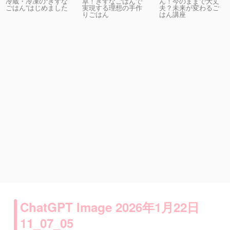
卓！きずなごはんで
ん！今のままで大丈
冷蔵・冷凍の“きずな
実現する理想の手作
夫？未来が変わるご
ごはん”はじめました
りごはん
はん講座
ChatGPT Image 2026年1月22日
11_07_05