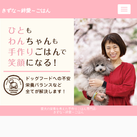
きずな～絆愛～ごはん
Toggl
navig
愛犬の栄養を考えた手作りごはん専門店-
きずな～絆愛～ごはん