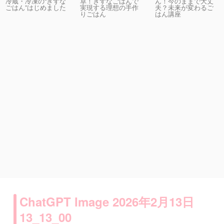
卓！きずなごはんで
ん！今のままで大丈
冷蔵・冷凍の“きずな
実現する理想の手作
夫？未来が変わるご
ごはん”はじめました
りごはん
はん講座
ChatGPT Image 2026年2月13日
13_13_00