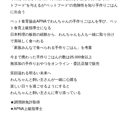
トフード”を与えるが“ペットフード”の危険性を知り手作りごはん
に出会う
ペット食育協会APNAでわんちゃんの手作りごはんを学び、ペッ
ト食育上級指導士になる
日本料理の板前の経験から、わんちゃんも人も一緒に取り分け
で美味しく食べれる
「家族みんなで食べられる手作りごはん」を考案
今まで携わった手作りごはんの数は25,000食以上
無添加の手作りおやつをオンライン・委託店舗で販売
笑顔溢れる明るい未来へ
わんちゃんと飼い主さんが一緒に心躍る
楽しい日々を過ごせるようにすると
わんちゃんと飼い主さんに寄り添っている
★調理師免許取得
★APNA上級指導士