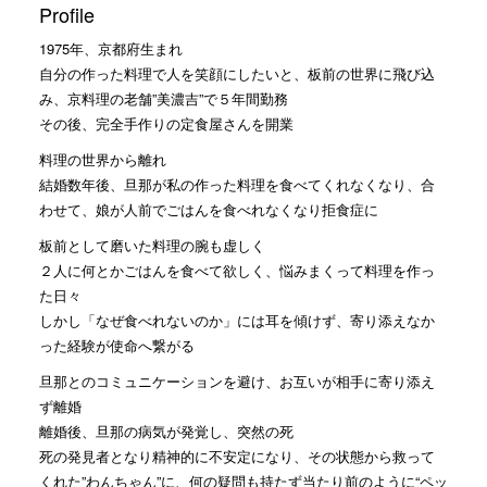
Profile
1975年、京都府生まれ
自分の作った料理で人を笑顔にしたいと、板前の世界に飛び込
み、京料理の老舗”美濃吉”で５年間勤務
その後、完全手作りの定食屋さんを開業
料理の世界から離れ
結婚数年後、旦那が私の作った料理を食べてくれなくなり、合
わせて、娘が人前でごはんを食べれなくなり拒食症に
板前として磨いた料理の腕も虚しく
２人に何とかごはんを食べて欲しく、悩みまくって料理を作っ
た日々
しかし「なぜ食べれないのか」には耳を傾けず、寄り添えなか
った経験が使命へ繋がる
旦那とのコミュニケーションを避け、お互いが相手に寄り添え
ず離婚
離婚後、旦那の病気が発覚し、突然の死
死の発見者となり精神的に不安定になり、その状態から救って
くれた”わんちゃん”に、何の疑問も持たず当たり前のように“ペッ