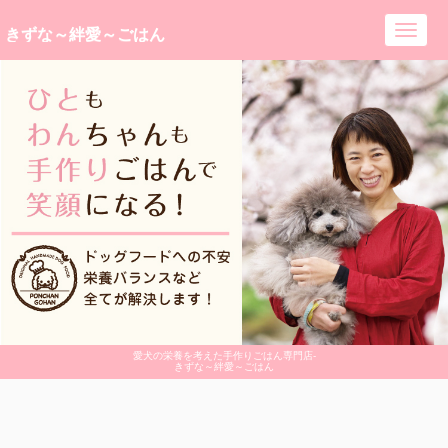
きずな～絆愛～ごはん
Toggl
navig
愛犬の栄養を考えた手作りごはん専門店-
きずな～絆愛～ごはん