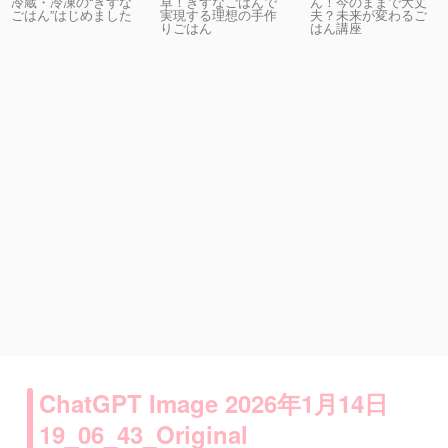
卓！きずなごはんで
ん！今のままで大丈
冷蔵・冷凍の“きずな
実現する理想の手作
夫？未来が変わるご
ごはん”はじめました
りごはん
はん講座
ChatGPT Image 2026年1月14日
19_06_43_Original