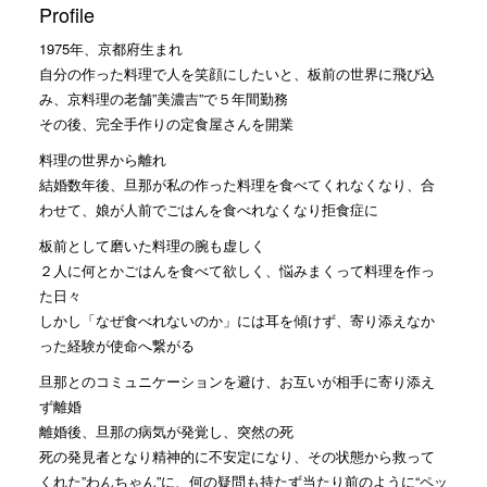
Profile
1975年、京都府生まれ
自分の作った料理で人を笑顔にしたいと、板前の世界に飛び込
み、京料理の老舗”美濃吉”で５年間勤務
その後、完全手作りの定食屋さんを開業
料理の世界から離れ
結婚数年後、旦那が私の作った料理を食べてくれなくなり、合
わせて、娘が人前でごはんを食べれなくなり拒食症に
板前として磨いた料理の腕も虚しく
２人に何とかごはんを食べて欲しく、悩みまくって料理を作っ
た日々
しかし「なぜ食べれないのか」には耳を傾けず、寄り添えなか
った経験が使命へ繋がる
旦那とのコミュニケーションを避け、お互いが相手に寄り添え
ず離婚
離婚後、旦那の病気が発覚し、突然の死
死の発見者となり精神的に不安定になり、その状態から救って
くれた”わんちゃん”に、何の疑問も持たず当たり前のように“ペッ