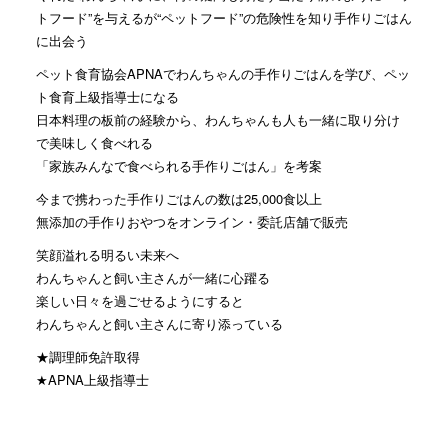
トフード”を与えるが“ペットフード”の危険性を知り手作りごはん
に出会う
ペット食育協会APNAでわんちゃんの手作りごはんを学び、ペッ
ト食育上級指導士になる
日本料理の板前の経験から、わんちゃんも人も一緒に取り分け
で美味しく食べれる
「家族みんなで食べられる手作りごはん」を考案
今まで携わった手作りごはんの数は25,000食以上
無添加の手作りおやつをオンライン・委託店舗で販売
笑顔溢れる明るい未来へ
わんちゃんと飼い主さんが一緒に心躍る
楽しい日々を過ごせるようにすると
わんちゃんと飼い主さんに寄り添っている
★調理師免許取得
★APNA上級指導士