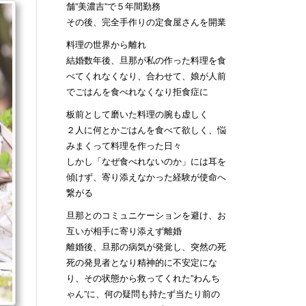
舗”美濃吉”で５年間勤務
その後、完全手作りの定食屋さんを開業
料理の世界から離れ
結婚数年後、旦那が私の作った料理を食
べてくれなくなり、合わせて、娘が人前
でごはんを食べれなくなり拒食症に
板前として磨いた料理の腕も虚しく
２人に何とかごはんを食べて欲しく、悩
みまくって料理を作った日々
しかし「なぜ食べれないのか」には耳を
傾けず、寄り添えなかった経験が使命へ
繋がる
旦那とのコミュニケーションを避け、お
互いが相手に寄り添えず離婚
離婚後、旦那の病気が発覚し、突然の死
死の発見者となり精神的に不安定にな
り、その状態から救ってくれた”わんち
ゃん”に、何の疑問も持たず当たり前の