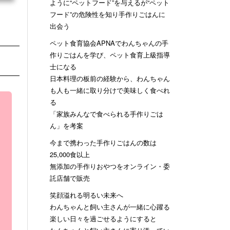
ように“ペットフード”を与えるが“ペット
フード”の危険性を知り手作りごはんに
出会う
ペット食育協会APNAでわんちゃんの手
作りごはんを学び、ペット食育上級指導
士になる
日本料理の板前の経験から、わんちゃん
も人も一緒に取り分けで美味しく食べれ
る
「家族みんなで食べられる手作りごは
ん」を考案
今まで携わった手作りごはんの数は
25,000食以上
無添加の手作りおやつをオンライン・委
託店舗で販売
笑顔溢れる明るい未来へ
わんちゃんと飼い主さんが一緒に心躍る
楽しい日々を過ごせるようにすると