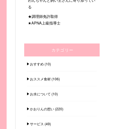
わんちゃんと飼い主さんに寄り添ってい
る
★調理師免許取得
★APNA上級指導士
カテゴリー
おすすめ
(10)
おススメ食材
(106)
お水について
(10)
かおりんの想い
(220)
サービス
(49)