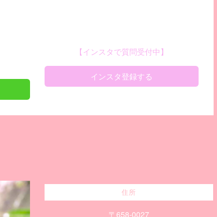
【インスタで質問受付中】
インスタ登録する
住所
〒658-0027