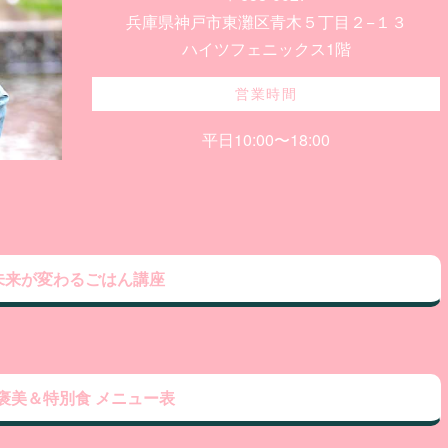
兵庫県神戸市東灘区青木５丁目２−１３
ハイツフェニックス1階
営業時間
平日10:00〜18:00
未来が変わるごはん講座
褒美＆特別食 メニュー表