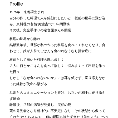
Profile
1975年、京都府生まれ
自分の作った料理で人を笑顔にしたいと、板前の世界に飛び込
み、京料理の老舗”美濃吉”で５年間勤務
その後、完全手作りの定食屋さんを開業
料理の世界から離れ
結婚数年後、旦那が私の作った料理を食べてくれなくなり、合
わせて、娘が人前でごはんを食べれなくなり拒食症に
板前として磨いた料理の腕も虚しく
２人に何とかごはんを食べて欲しく、悩みまくって料理を作っ
た日々
しかし「なぜ食べれないのか」には耳を傾けず、寄り添えなか
った経験が使命へ繋がる
旦那とのコミュニケーションを避け、お互いが相手に寄り添え
ず離婚
離婚後、旦那の病気が発覚し、突然の死
死の発見者となり精神的に不安定になり、その状態から救って
くれた”わんちゃん”に、何の疑問も持たず当たり前のように“ペッ