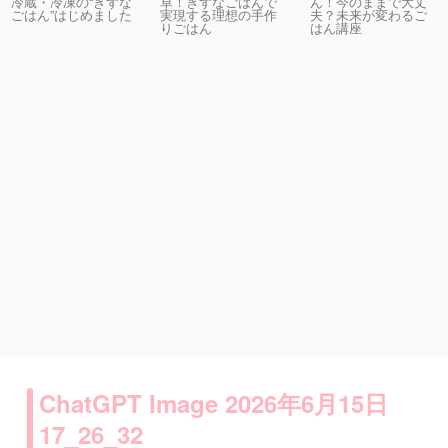
卓！きずなごはんで
ん！今のままで大丈
冷蔵・冷凍の“きずな
実現する理想の手作
夫？未来が変わるご
ごはん”はじめました
りごはん
はん講座
ChatGPT Image 2026年6月15日
17_26_32