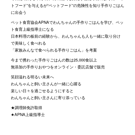
トフード”を与えるが“ペットフード”の危険性を知り手作りごはん
に出会う
ペット食育協会APNAでわんちゃんの手作りごはんを学び、ペッ
ト食育上級指導士になる
日本料理の板前の経験から、わんちゃんも人も一緒に取り分け
で美味しく食べれる
「家族みんなで食べられる手作りごはん」を考案
今まで携わった手作りごはんの数は25,000食以上
無添加の手作りおやつをオンライン・委託店舗で販売
笑顔溢れる明るい未来へ
わんちゃんと飼い主さんが一緒に心躍る
楽しい日々を過ごせるようにすると
わんちゃんと飼い主さんに寄り添っている
★調理師免許取得
★APNA上級指導士