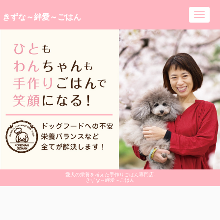
きずな～絆愛～ごはん
Toggl
navig
愛犬の栄養を考えた手作りごはん専門店-
きずな～絆愛～ごはん