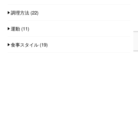
調理方法
(22)
運動
(11)
食事スタイル
(19)
食事量
(25)
食品
(101)
人気記事(トータル)
家族みんなで食べれる手作りごはん講座のご
案内...
753件のビュー