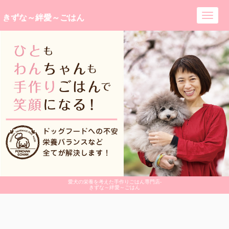
きずな～絆愛～ごはん
Toggl
navig
愛犬の栄養を考えた手作りごはん専門店-
きずな～絆愛～ごはん