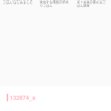
実現する理想の手作
夫？未来が変わるご
ごはん”はじめました
りごはん
はん講座
132874_s