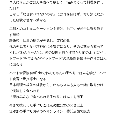
２人に何とかごはんを食べて欲しく、悩みまくって料理を作っ
た日々
しかし「なぜ食べれないのか」には耳を傾けず、寄り添えなか
った経験が使命へ繋がる
旦那とのコミュニケーションを避け、お互いが相手に寄り添え
ず離婚
離婚後、旦那の病気が発覚し、突然の死
死の発見者となり精神的に不安定になり、その状態から救って
くれた”わんちゃん”に、何の疑問も持たず当たり前のように“ペッ
トフード”を与えるが“ペットフード”の危険性を知り手作りごはん
に出会う
ペット食育協会APNAでわんちゃんの手作りごはんを学び、ペッ
ト食育上級指導士になる
日本料理の板前の経験から、わんちゃんも人も一緒に取り分け
で美味しく食べれる
「家族みんなで食べられる手作りごはん」を考案
今まで携わった手作りごはんの数は25,000食以上
無添加の手作りおやつをオンライン・委託店舗で販売