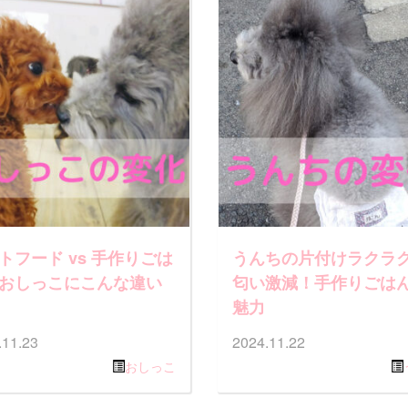
トフード vs 手作りごは
うんちの片付けラクラ
おしっこにこんな違い
匂い激減！手作りごは
魅力
.11.23
2024.11.22
おしっこ