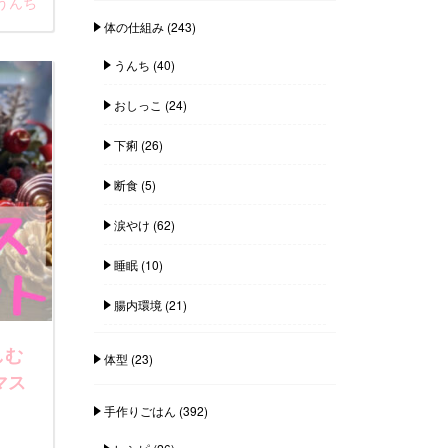
うんち
体の仕組み
(243)
うんち
(40)
おしっこ
(24)
下痢
(26)
断食
(5)
涙やけ
(62)
睡眠
(10)
腸内環境
(21)
しむ
体型
(23)
マス
手作りごはん
(392)