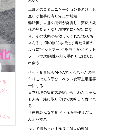
旦那とのコミュニケーションを避け、お
互いが相手に寄り添えず離婚
離婚後、旦那の病気が発覚し、突然の死
死の発見者となり精神的に不安定にな
り、その状態から救ってくれた”わんち
ゃん”に、何の疑問も持たず当たり前の
ように“ペットフード”を与えるが“ペット
フード”の危険性を知り手作りごはんに
出会う
ペット食育協会APNAでわんちゃんの手
作りごはんを学び、ペット食育上級指導
ク＆
士になる
んの
日本料理の板前の経験から、わんちゃん
も人も一緒に取り分けで美味しく食べれ
る
「家族みんなで食べられる手作りごは
うんち
ん」を考案
今まで携わった手作りごはんの数は