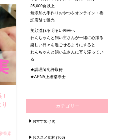
25,000食以上
無添加の手作りおやつをオンライン・委
託店舗で販売
笑顔溢れる明るい未来へ
わんちゃんと飼い主さんが一緒に心躍る
楽しい日々を過ごせるようにすると
わんちゃんと飼い主さんに寄り添ってい
る
★調理師免許取得
★APNA上級指導士
係！
より
カテゴリー
おすすめ
(10)
栄養素
おススメ食材
(106)