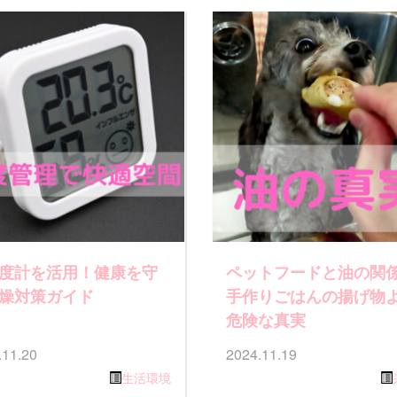
度計を活用！健康を守
ペットフードと油の関
燥対策ガイド
手作りごはんの揚げ物
危険な真実
.11.20
2024.11.19
生活環境