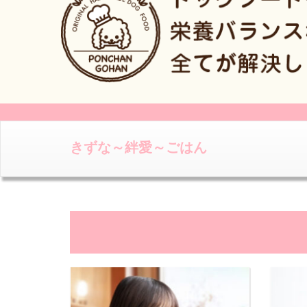
きずな～絆愛～ごはん