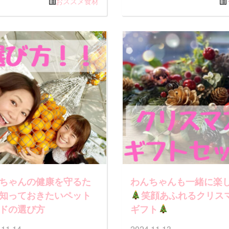
おススメ食材
ちゃんの健康を守るた
わんちゃんも一緒に楽
知っておきたいペット
笑顔あふれるクリス
ドの選び方
ギフト
.11.14
2024.11.13