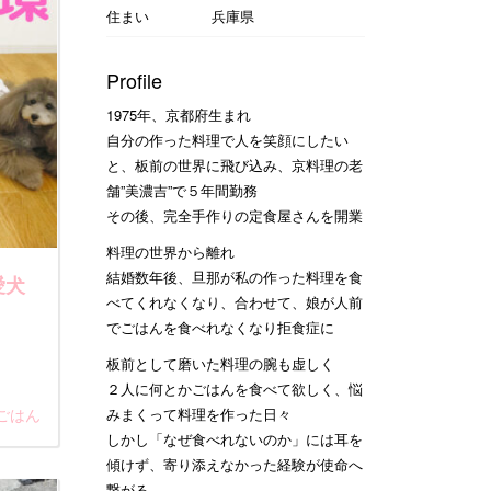
住まい
兵庫県
Profile
1975年、京都府生まれ
自分の作った料理で人を笑顔にしたい
と、板前の世界に飛び込み、京料理の老
舗”美濃吉”で５年間勤務
その後、完全手作りの定食屋さんを開業
料理の世界から離れ
結婚数年後、旦那が私の作った料理を食
愛犬
べてくれなくなり、合わせて、娘が人前
でごはんを食べれなくなり拒食症に
板前として磨いた料理の腕も虚しく
２人に何とかごはんを食べて欲しく、悩
ごはん
みまくって料理を作った日々
しかし「なぜ食べれないのか」には耳を
傾けず、寄り添えなかった経験が使命へ
繋がる