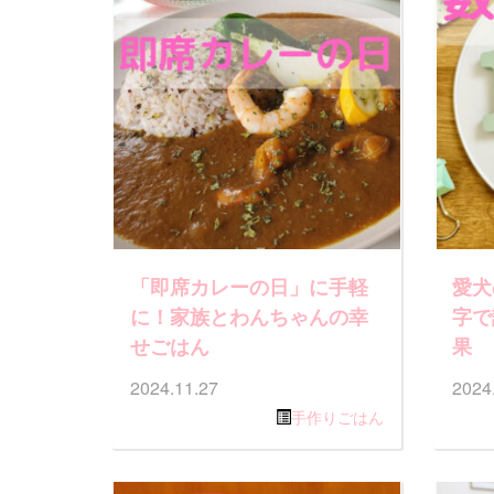
「即席カレーの日」に手軽
愛犬
に！家族とわんちゃんの幸
字で
せごはん
果
2024.11.27
2024
手作りごはん