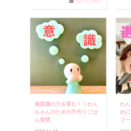
かおりんの想い
無意識の力を育む！！わん
わん
ちゃんのための手作りごは
めに
ん習慣
フー
2024.11.15
2024