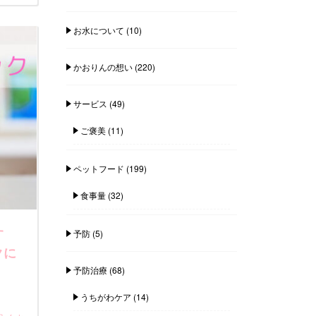
お水について
(10)
かおりんの想い
(220)
サービス
(49)
ご褒美
(11)
ペットフード
(199)
食事量
(32)
す
予防
(5)
クに
予防治療
(68)
うちがわケア
(14)