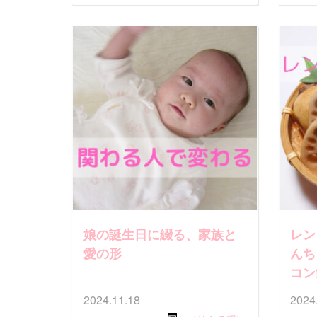
娘の誕生日に綴る、家族と
レン
愛の形
んち
コン
2024.11.18
2024