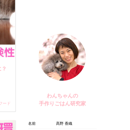
に？
わんちゃんの
手作りごはん研究家
フード
名前
髙野 香織