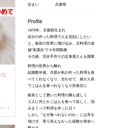
住まい
兵庫県
Profile
1975年、京都府生まれ
自分の作った料理で人を笑顔にしたい
と、板前の世界に飛び込み、京料理の老
舗”美濃吉”で５年間勤務
その後、完全手作りの定食屋さんを開業
料理の世界から離れ
結婚数年後、旦那が私の作った料理を食
らな
べてくれなくなり、合わせて、娘が人前
でごはんを食べれなくなり拒食症に
板前として磨いた料理の腕も虚しく
２人に何とかごはんを食べて欲しく、悩
フード
みまくって料理を作った日々
しかし「なぜ食べれないのか」には耳を
傾けず、寄り添えなかった経験が使命へ
繋がる