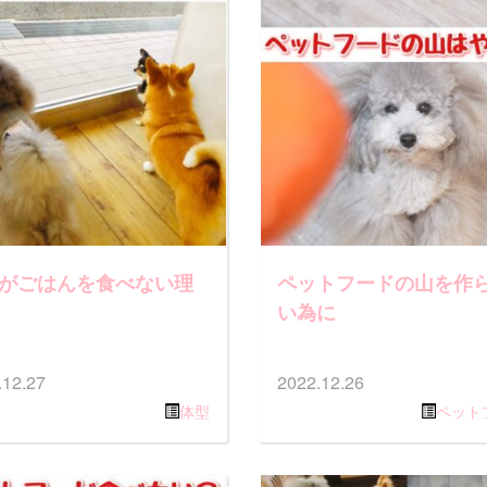
がごはんを食べない理
ペットフードの山を作
い為に
.12.27
2022.12.26
体型
ペット