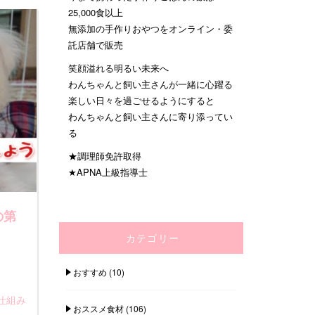
25,000食以上
無添加の手作りおやつをオンライン・委
託店舗で販売
笑顔溢れる明るい未来へ
わんちゃんと飼い主さんが一緒に心躍る
楽しい日々を過ごせるようにすると
わんちゃんと飼い主さんに寄り添ってい
る
★調理師免許取得
★APNA上級指導士
の第
カテゴリー
おすすめ
(10)
仕組み
おススメ食材
(106)