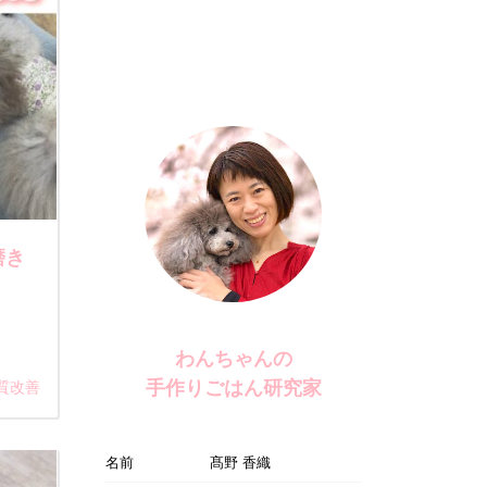
磨き
わんちゃんの
手作りごはん研究家
質改善
名前
髙野 香織