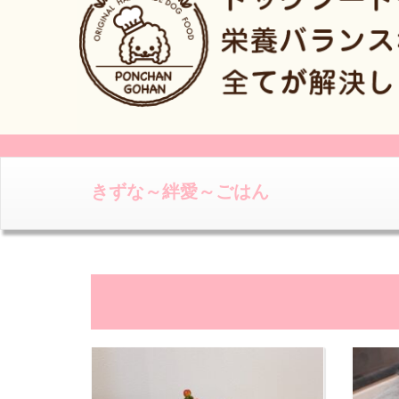
きずな～絆愛～ごはん