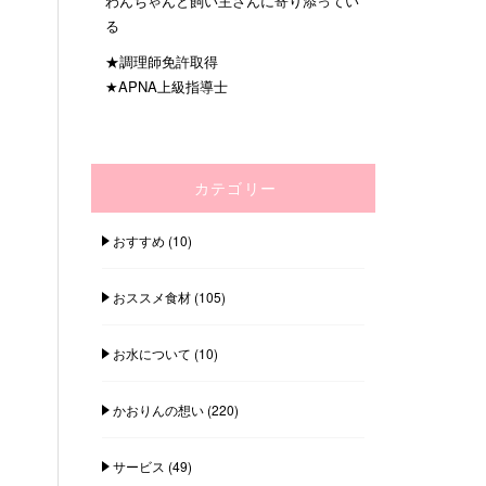
わんちゃんと飼い主さんに寄り添ってい
る
★調理師免許取得
★APNA上級指導士
カテゴリー
おすすめ
(10)
おススメ食材
(105)
お水について
(10)
かおりんの想い
(220)
サービス
(49)