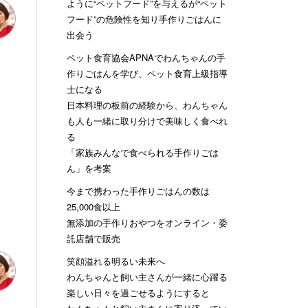
ように“ペットフード”を与えるが“ペット
フード”の危険性を知り手作りごはんに
出会う
ペット食育協会APNAでわんちゃんの手
作りごはんを学び、ペット食育上級指導
士になる
日本料理の板前の経験から、わんちゃん
も人も一緒に取り分けで美味しく食べれ
る
「家族みんなで食べられる手作りごは
ん」を考案
今まで携わった手作りごはんの数は
25,000食以上
無添加の手作りおやつをオンライン・委
託店舗で販売
笑顔溢れる明るい未来へ
わんちゃんと飼い主さんが一緒に心躍る
楽しい日々を過ごせるようにすると