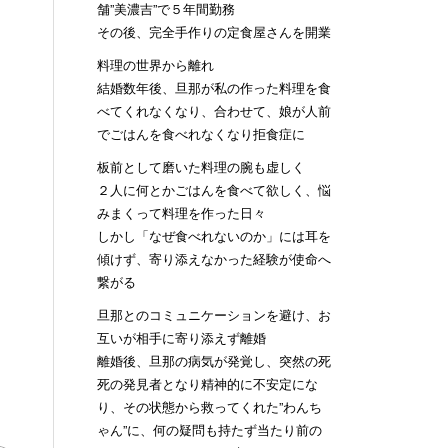
舗”美濃吉”で５年間勤務
その後、完全手作りの定食屋さんを開業
料理の世界から離れ
結婚数年後、旦那が私の作った料理を食
べてくれなくなり、合わせて、娘が人前
でごはんを食べれなくなり拒食症に
板前として磨いた料理の腕も虚しく
２人に何とかごはんを食べて欲しく、悩
みまくって料理を作った日々
しかし「なぜ食べれないのか」には耳を
傾けず、寄り添えなかった経験が使命へ
繋がる
旦那とのコミュニケーションを避け、お
互いが相手に寄り添えず離婚
離婚後、旦那の病気が発覚し、突然の死
死の発見者となり精神的に不安定にな
り、その状態から救ってくれた”わんち
ゃん”に、何の疑問も持たず当たり前の