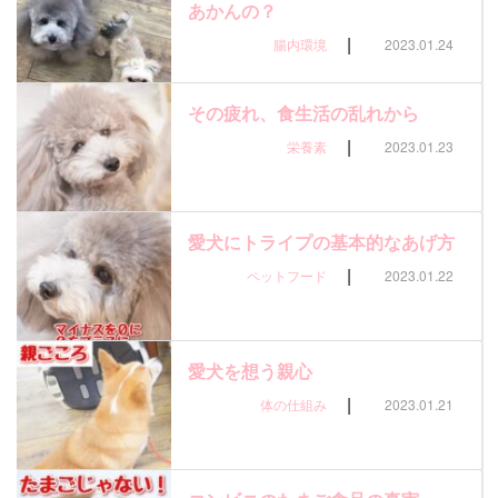
あかんの？
|
腸内環境
2023.01.24
その疲れ、食生活の乱れから
|
栄養素
2023.01.23
愛犬にトライプの基本的なあげ方
|
ペットフード
2023.01.22
愛犬を想う親心
|
体の仕組み
2023.01.21