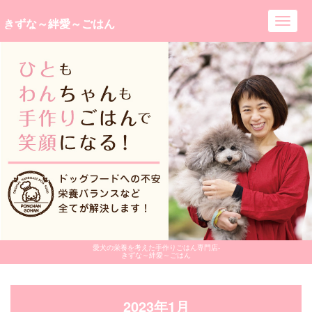
きずな～絆愛～ごはん
Toggl
navig
愛犬の栄養を考えた手作りごはん専門店-
きずな～絆愛～ごはん
2023年1月