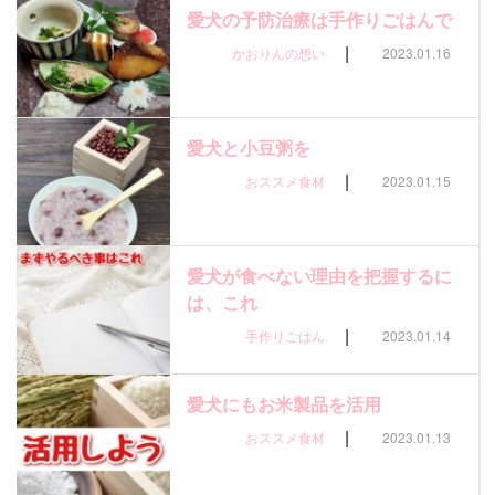
愛犬の予防治療は手作りごはんで
|
かおりんの想い
2023.01.16
愛犬と小豆粥を
|
おススメ食材
2023.01.15
愛犬が食べない理由を把握するに
は、これ
|
手作りごはん
2023.01.14
愛犬にもお米製品を活用
|
おススメ食材
2023.01.13