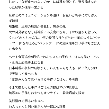
しかし「なぜ食べれないのか」には耳を傾けず、寄り添えなか
った経験が使命へ繋がる
旦那とのコミュニケーションを避け、お互いが相手に寄り添え
ず離婚
離婚後、旦那の病気が発覚し、突然の死
死の発見者となり精神的に不安定になり、その状態から救って
くれた”わんちゃん”に、何の疑問も持たず当たり前のように“ペッ
トフード”を与えるが“ペットフード”の危険性を知り手作りごはん
に出会う
ペット食育協会APNAでわんちゃんの手作りごはんを学び、ペッ
ト食育上級指導士になる
日本料理の板前の経験から、わんちゃんも人も一緒に取り分け
で美味しく食べれる
「家族みんなで食べられる手作りごはん」を考案
今まで携わった手作りごはんの数は25,000食以上
無添加の手作りおやつをオンライン・委託店舗で販売
笑顔溢れる明るい未来へ
わんちゃんと飼い主さんが一緒に心躍る