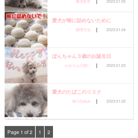
|
東洋医学
2023.01.05
愛犬が喉に詰めないために
|
調理方法
2023.01.04
ぽんちゃん３歳のお誕生日
|
かおりんの想い
2023.01.03
愛犬のたばこのリスク
|
体の仕組み
2023.01.02
Page 1 of 2
1
2