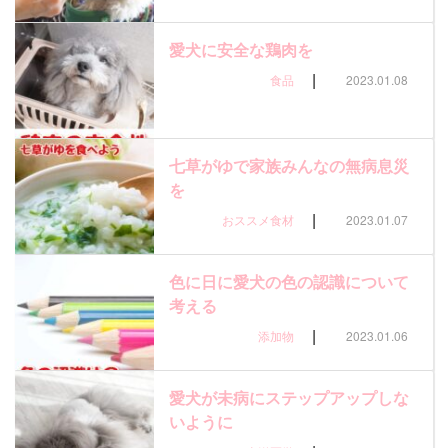
愛犬に安全な鶏肉を
|
食品
2023.01.08
七草がゆで家族みんなの無病息災
を
|
おススメ食材
2023.01.07
色に日に愛犬の色の認識について
考える
|
添加物
2023.01.06
愛犬が未病にステップアップしな
いように