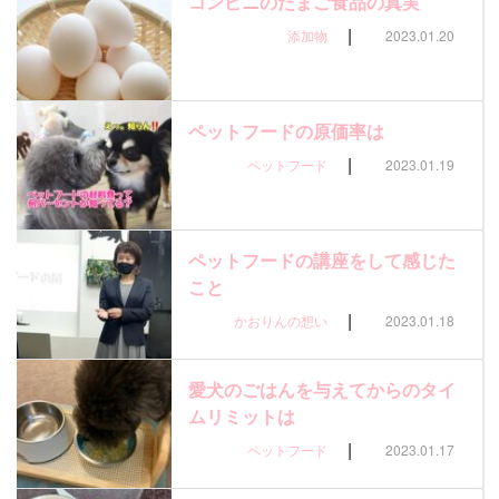
コンビニのたまご食品の真実
|
添加物
2023.01.20
ペットフードの原価率は
|
ペットフード
2023.01.19
ペットフードの講座をして感じた
こと
|
かおりんの想い
2023.01.18
愛犬のごはんを与えてからのタイ
ムリミットは
|
ペットフード
2023.01.17