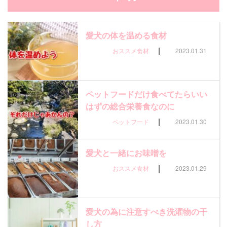
愛犬の体を温める食材
|
おススメ食材
2023.01.31
ペットフードだけ食べてたらいい
はずの総合栄養食なのに
|
ペットフード
2023.01.30
愛犬と一緒にお味噌を
|
おススメ食材
2023.01.29
愛犬の為に注意すべき洗濯物の干
し方