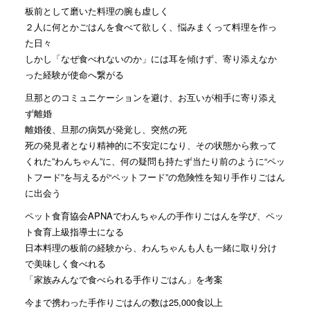
板前として磨いた料理の腕も虚しく
２人に何とかごはんを食べて欲しく、悩みまくって料理を作っ
た日々
しかし「なぜ食べれないのか」には耳を傾けず、寄り添えなか
った経験が使命へ繋がる
旦那とのコミュニケーションを避け、お互いが相手に寄り添え
ず離婚
離婚後、旦那の病気が発覚し、突然の死
死の発見者となり精神的に不安定になり、その状態から救って
くれた”わんちゃん”に、何の疑問も持たず当たり前のように“ペッ
トフード”を与えるが“ペットフード”の危険性を知り手作りごはん
に出会う
ペット食育協会APNAでわんちゃんの手作りごはんを学び、ペッ
ト食育上級指導士になる
日本料理の板前の経験から、わんちゃんも人も一緒に取り分け
で美味しく食べれる
「家族みんなで食べられる手作りごはん」を考案
今まで携わった手作りごはんの数は25,000食以上