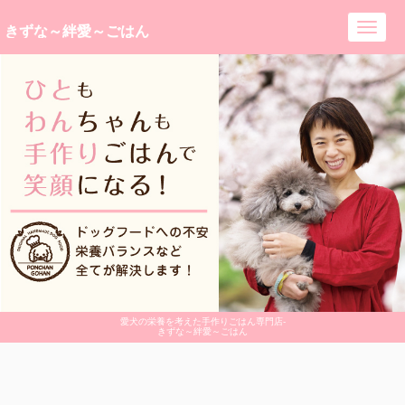
きずな～絆愛～ごはん
Toggl
navig
愛犬の栄養を考えた手作りごはん専門店-
きずな～絆愛～ごはん