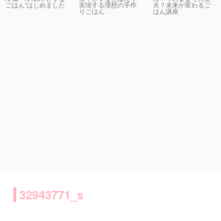
実現する理想の手作
夫？未来が変わるご
ごはん”はじめました
りごはん
はん講座
32943771_s