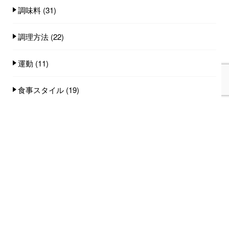
調味料
(31)
調理方法
(22)
運動
(11)
食事スタイル
(19)
食事量
(25)
食品
(100)
人気記事(トータル)
家族みんなで食べれる手作りごはん講座のご
案内...