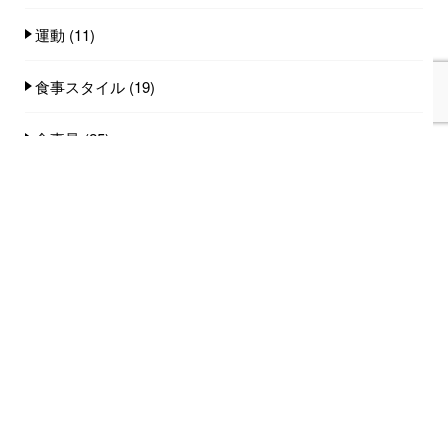
運動
(11)
食事スタイル
(19)
食事量
(25)
食品
(101)
人気記事(トータル)
家族みんなで食べれる手作りごはん講座のご
案内...
753件のビュー
オンライン講座のご案内...