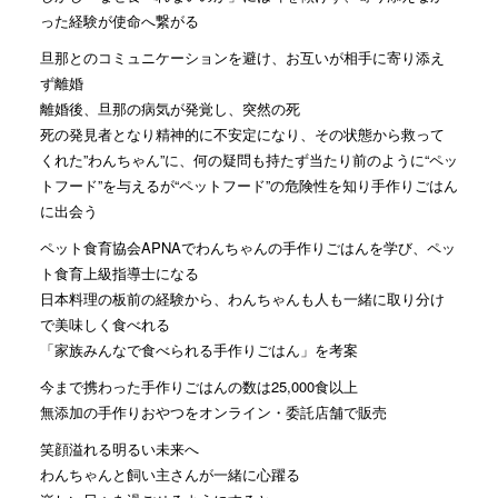
った経験が使命へ繋がる
旦那とのコミュニケーションを避け、お互いが相手に寄り添え
ず離婚
離婚後、旦那の病気が発覚し、突然の死
死の発見者となり精神的に不安定になり、その状態から救って
くれた”わんちゃん”に、何の疑問も持たず当たり前のように“ペッ
トフード”を与えるが“ペットフード”の危険性を知り手作りごはん
に出会う
ペット食育協会APNAでわんちゃんの手作りごはんを学び、ペッ
ト食育上級指導士になる
日本料理の板前の経験から、わんちゃんも人も一緒に取り分け
で美味しく食べれる
「家族みんなで食べられる手作りごはん」を考案
今まで携わった手作りごはんの数は25,000食以上
無添加の手作りおやつをオンライン・委託店舗で販売
笑顔溢れる明るい未来へ
わんちゃんと飼い主さんが一緒に心躍る