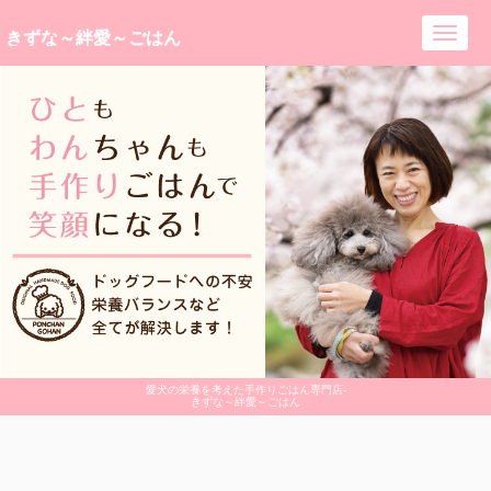
きずな～絆愛～ごはん
Toggl
navig
愛犬の栄養を考えた手作りごはん専門店-
きずな～絆愛～ごはん