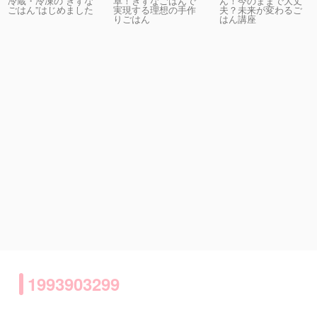
卓！きずなごはんで
ん！今のままで大丈
冷蔵・冷凍の“きずな
実現する理想の手作
夫？未来が変わるご
ごはん”はじめました
りごはん
はん講座
1993903299