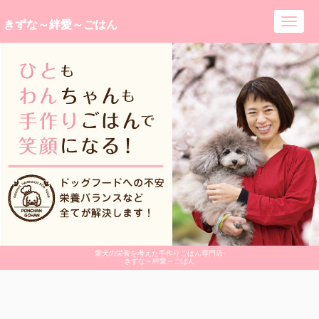
きずな～絆愛～ごはん
Toggl
navig
愛犬の栄養を考えた手作りごはん専門店-
きずな～絆愛～ごはん