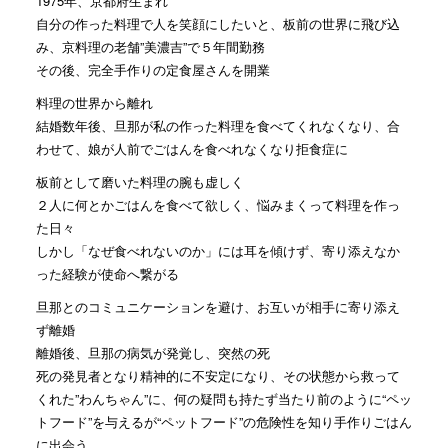
1975年、京都府生まれ
自分の作った料理で人を笑顔にしたいと、板前の世界に飛び込
み、京料理の老舗”美濃吉”で５年間勤務
その後、完全手作りの定食屋さんを開業
料理の世界から離れ
結婚数年後、旦那が私の作った料理を食べてくれなくなり、合
わせて、娘が人前でごはんを食べれなくなり拒食症に
板前として磨いた料理の腕も虚しく
２人に何とかごはんを食べて欲しく、悩みまくって料理を作っ
た日々
しかし「なぜ食べれないのか」には耳を傾けず、寄り添えなか
った経験が使命へ繋がる
旦那とのコミュニケーションを避け、お互いが相手に寄り添え
ず離婚
離婚後、旦那の病気が発覚し、突然の死
死の発見者となり精神的に不安定になり、その状態から救って
くれた”わんちゃん”に、何の疑問も持たず当たり前のように“ペッ
トフード”を与えるが“ペットフード”の危険性を知り手作りごはん
に出会う