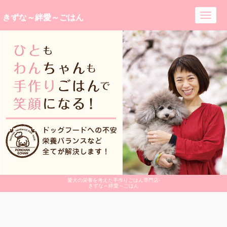
きずな～絆愛～ごはん
Toggl
navig
愛犬の栄養を考えた手作りごはん専門店-
きずな～絆愛～ごはん