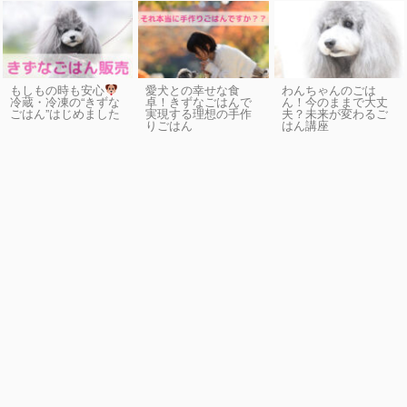
もしもの時も安心
愛犬との幸せな食
わんちゃんのごは
卓！きずなごはんで
ん！今のままで大丈
冷蔵・冷凍の“きずな
実現する理想の手作
夫？未来が変わるご
ごはん”はじめました
りごはん
はん講座