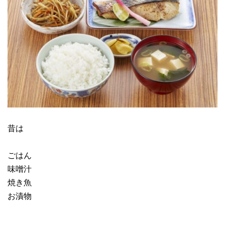
昔は
ごはん
味噌汁
焼き魚
お漬物