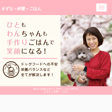
きずな～絆愛～ごはん
Toggl
navig
愛犬の栄養を考えた手作りごはん専門店-
きずな～絆愛～ごはん