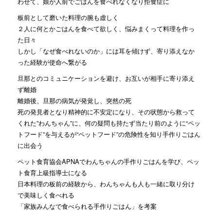
わせて、娘が人前でごはんを食べれなくなり拒食症に
板前として磨いた料理の腕も虚しく
２人に何とかごはんを食べて欲しく、悩みまくって料理を作っ
た日々
しかし「なぜ食べれないのか」には耳を傾けず、寄り添えなか
った経験が使命へ繋がる
旦那とのコミュニケーションを避け、お互いが相手に寄り添え
ず離婚
離婚後、旦那の病気が発覚し、突然の死
死の発見者となり精神的に不安定になり、その状態から救って
くれた”わんちゃん”に、何の疑問も持たず当たり前のように“ペッ
トフード”を与えるが“ペットフード”の危険性を知り手作りごはん
に出会う
ペット食育協会APNAでわんちゃんの手作りごはんを学び、ペッ
ト食育上級指導士になる
日本料理の板前の経験から、わんちゃんも人も一緒に取り分け
で美味しく食べれる
「家族みんなで食べられる手作りごはん」を考案