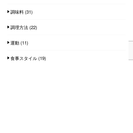
調味料
(31)
調理方法
(22)
運動
(11)
食事スタイル
(19)
食事量
(25)
食品
(101)
人気記事(トータル)
家族みんなで食べれる手作りごはん講座のご