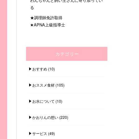
わんちゃんと飼い主さんに寄り添ってい
る
★調理師免許取得
★APNA上級指導士
カテゴリー
おすすめ
(10)
おススメ食材
(105)
お水について
(10)
かおりんの想い
(220)
サービス
(49)