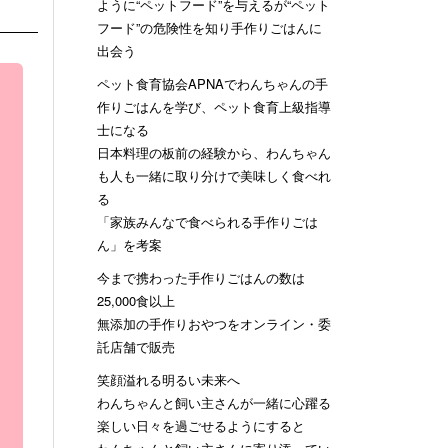
ように“ペットフード”を与えるが“ペット
フード”の危険性を知り手作りごはんに
出会う
ペット食育協会APNAでわんちゃんの手
作りごはんを学び、ペット食育上級指導
士になる
日本料理の板前の経験から、わんちゃん
も人も一緒に取り分けで美味しく食べれ
る
「家族みんなで食べられる手作りごは
ん」を考案
今まで携わった手作りごはんの数は
25,000食以上
無添加の手作りおやつをオンライン・委
託店舗で販売
笑顔溢れる明るい未来へ
わんちゃんと飼い主さんが一緒に心躍る
楽しい日々を過ごせるようにすると