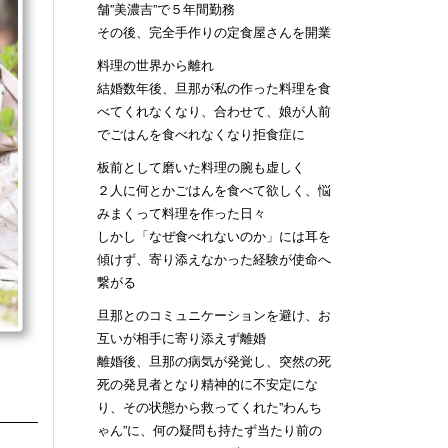
舗”美濃吉”で５年間勤務
その後、完全手作りの定食屋さんを開業
料理の世界から離れ
結婚数年後、旦那が私の作った料理を食
べてくれなくなり、合わせて、娘が人前
でごはんを食べれなくなり拒食症に
板前として磨いた料理の腕も虚しく
２人に何とかごはんを食べて欲しく、悩
みまくって料理を作った日々
しかし「なぜ食べれないのか」には耳を
傾けず、寄り添えなかった経験が使命へ
繋がる
旦那とのコミュニケーションを避け、お
互いが相手に寄り添えず離婚
離婚後、旦那の病気が発覚し、突然の死
死の発見者となり精神的に不安定にな
り、その状態から救ってくれた”わんち
ゃん”に、何の疑問も持たず当たり前の