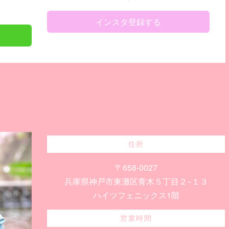
インスタ登録する
住所
〒658-0027
兵庫県神戸市東灘区青木５丁目２−１３
ハイツフェニックス1階
営業時間