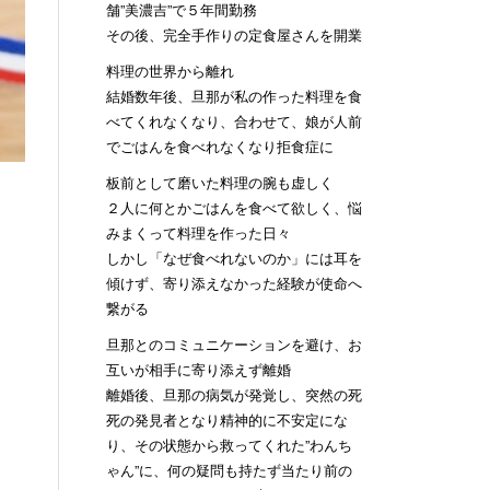
舗”美濃吉”で５年間勤務
その後、完全手作りの定食屋さんを開業
料理の世界から離れ
結婚数年後、旦那が私の作った料理を食
べてくれなくなり、合わせて、娘が人前
でごはんを食べれなくなり拒食症に
板前として磨いた料理の腕も虚しく
２人に何とかごはんを食べて欲しく、悩
みまくって料理を作った日々
しかし「なぜ食べれないのか」には耳を
傾けず、寄り添えなかった経験が使命へ
繋がる
旦那とのコミュニケーションを避け、お
互いが相手に寄り添えず離婚
離婚後、旦那の病気が発覚し、突然の死
死の発見者となり精神的に不安定にな
り、その状態から救ってくれた”わんち
ゃん”に、何の疑問も持たず当たり前の