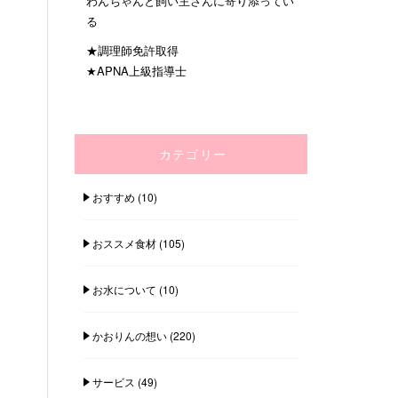
わんちゃんと飼い主さんに寄り添ってい
る
★調理師免許取得
★APNA上級指導士
カテゴリー
おすすめ
(10)
おススメ食材
(105)
お水について
(10)
かおりんの想い
(220)
サービス
(49)