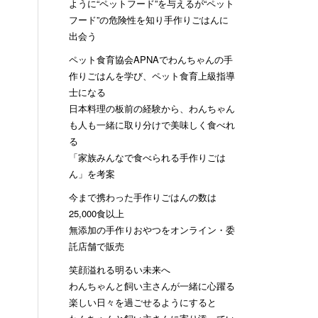
ように“ペットフード”を与えるが“ペット
フード”の危険性を知り手作りごはんに
出会う
ペット食育協会APNAでわんちゃんの手
作りごはんを学び、ペット食育上級指導
士になる
日本料理の板前の経験から、わんちゃん
も人も一緒に取り分けで美味しく食べれ
る
「家族みんなで食べられる手作りごは
ん」を考案
今まで携わった手作りごはんの数は
25,000食以上
無添加の手作りおやつをオンライン・委
託店舗で販売
笑顔溢れる明るい未来へ
わんちゃんと飼い主さんが一緒に心躍る
楽しい日々を過ごせるようにすると