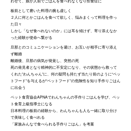
わせて、娘が人前でごはんを食べれなくなり拒食症に
板前として磨いた料理の腕も虚しく
２人に何とかごはんを食べて欲しく、悩みまくって料理を作っ
た日々
しかし「なぜ食べれないのか」には耳を傾けず、寄り添えなか
った経験が使命へ繋がる
旦那とのコミュニケーションを避け、お互いが相手に寄り添え
ず離婚
離婚後、旦那の病気が発覚し、突然の死
死の発見者となり精神的に不安定になり、その状態から救って
くれた”わんちゃん”に、何の疑問も持たず当たり前のように“ペッ
トフード”を与えるが“ペットフード”の危険性を知り手作りごはん
に出会う
ペット食育協会APNAでわんちゃんの手作りごはんを学び、ペッ
ト食育上級指導士になる
日本料理の板前の経験から、わんちゃんも人も一緒に取り分け
で美味しく食べれる
「家族みんなで食べられる手作りごはん」を考案