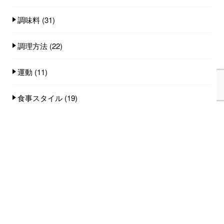
調味料
(31)
調理方法
(22)
運動
(11)
食事スタイル
(19)
食事量
(25)
食品
(101)
人気記事(トータル)
家族みんなで食べれる手作りごはん講座のご