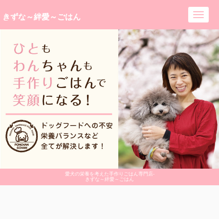
きずな～絆愛～ごはん
Toggl
navig
愛犬の栄養を考えた手作りごはん専門店-
きずな～絆愛～ごはん