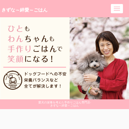
きずな～絆愛～ごはん
Toggl
navig
愛犬の栄養を考えた手作りごはん専門店-
きずな～絆愛～ごはん