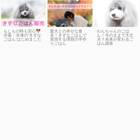
もしもの時も安心
愛犬との幸せな食
わんちゃんのごは
卓！きずなごはんで
ん！今のままで大丈
冷蔵・冷凍の“きずな
実現する理想の手作
夫？未来が変わるご
ごはん”はじめました
りごはん
はん講座