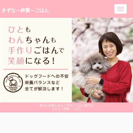
きずな～絆愛～ごはん
Toggl
navig
愛犬の栄養を考えた手作りごはん専門店-
きずな～絆愛～ごはん