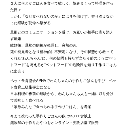
２人に何とかごはんを食べて欲しく、悩みまくって料理を作っ
た日々
しかし「なぜ食べれないのか」には耳を傾けず、寄り添えなか
った経験が使命へ繋がる
旦那とのコミュニケーションを避け、お互いが相手に寄り添え
ず離婚
離婚後、旦那の病気が発覚し、突然の死
死の発見者となり精神的に不安定になり、その状態から救って
くれた”わんちゃん”に、何の疑問も持たず当たり前のように“ペッ
トフード”を与えるが“ペットフード”の危険性を知り手作りごはん
に出会う
ペット食育協会APNAでわんちゃんの手作りごはんを学び、ペッ
ト食育上級指導士になる
日本料理の板前の経験から、わんちゃんも人も一緒に取り分け
で美味しく食べれる
「家族みんなで食べられる手作りごはん」を考案
今まで携わった手作りごはんの数は25,000食以上
無添加の手作りおやつをオンライン・委託店舗で販売