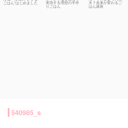
実現する理想の手作
夫？未来が変わるご
ごはん”はじめました
りごはん
はん講座
540985_s