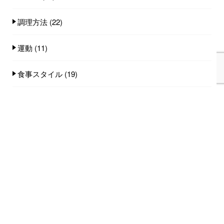
調理方法
(22)
運動
(11)
食事スタイル
(19)
食事量
(25)
食品
(100)
人気記事(トータル)
家族みんなで食べれる手作りごはん講座のご
案内...
753件のビュー