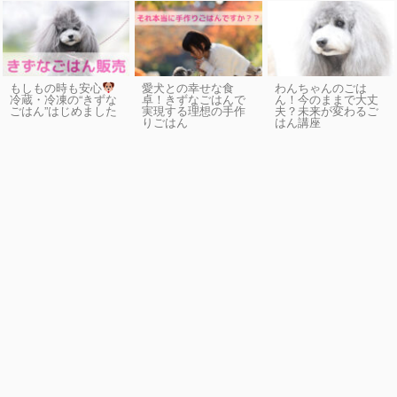
もしもの時も安心
愛犬との幸せな食
わんちゃんのごは
卓！きずなごはんで
ん！今のままで大丈
冷蔵・冷凍の“きずな
実現する理想の手作
夫？未来が変わるご
ごはん”はじめました
りごはん
はん講座