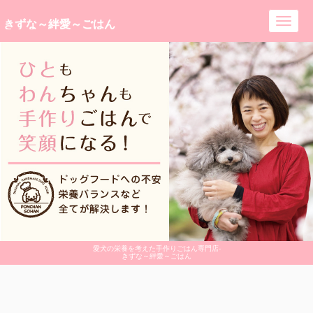
きずな～絆愛～ごはん
Toggl
navig
愛犬の栄養を考えた手作りごはん専門店-
きずな～絆愛～ごはん