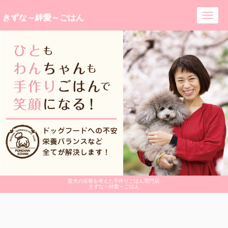
きずな～絆愛～ごはん
Toggl
navig
愛犬の栄養を考えた手作りごはん専門店-
きずな～絆愛～ごはん