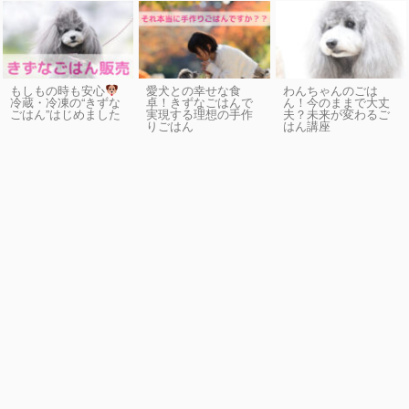
もしもの時も安心
愛犬との幸せな食
わんちゃんのごは
卓！きずなごはんで
ん！今のままで大丈
冷蔵・冷凍の“きずな
実現する理想の手作
夫？未来が変わるご
ごはん”はじめました
りごはん
はん講座