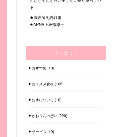
わんちゃんと飼い主さんに寄り添ってい
る
★調理師免許取得
★APNA上級指導士
カテゴリー
おすすめ
(10)
おススメ食材
(106)
お水について
(10)
かおりんの想い
(220)
サービス
(49)