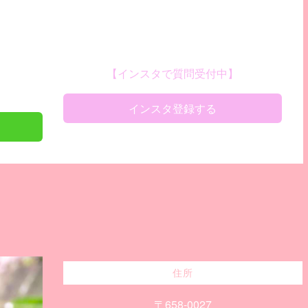
【インスタで質問受付中】
インスタ登録する
住所
〒658-0027