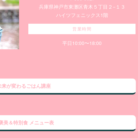
兵庫県神戸市東灘区青木５丁目２−１３
ハイツフェニックス1階
営業時間
平日10:00〜18:00
未来が変わるごはん講座
褒美＆特別食 メニュー表