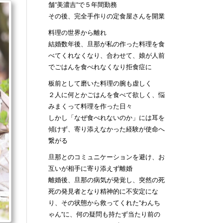
舗”美濃吉”で５年間勤務
その後、完全手作りの定食屋さんを開業
料理の世界から離れ
結婚数年後、旦那が私の作った料理を食
べてくれなくなり、合わせて、娘が人前
でごはんを食べれなくなり拒食症に
板前として磨いた料理の腕も虚しく
２人に何とかごはんを食べて欲しく、悩
みまくって料理を作った日々
しかし「なぜ食べれないのか」には耳を
傾けず、寄り添えなかった経験が使命へ
繋がる
旦那とのコミュニケーションを避け、お
互いが相手に寄り添えず離婚
離婚後、旦那の病気が発覚し、突然の死
死の発見者となり精神的に不安定にな
り、その状態から救ってくれた”わんち
ゃん”に、何の疑問も持たず当たり前の