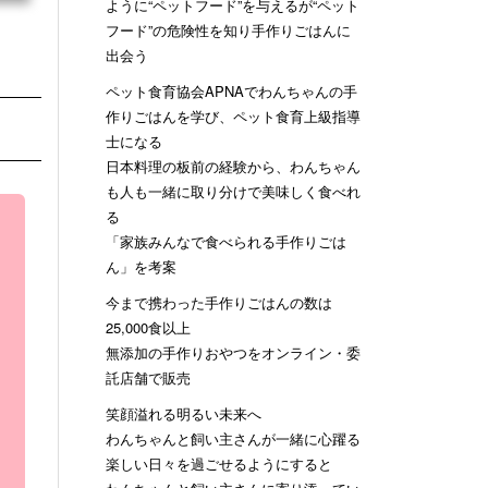
ように“ペットフード”を与えるが“ペット
フード”の危険性を知り手作りごはんに
出会う
ペット食育協会APNAでわんちゃんの手
作りごはんを学び、ペット食育上級指導
士になる
日本料理の板前の経験から、わんちゃん
も人も一緒に取り分けで美味しく食べれ
る
「家族みんなで食べられる手作りごは
ん」を考案
今まで携わった手作りごはんの数は
25,000食以上
無添加の手作りおやつをオンライン・委
託店舗で販売
笑顔溢れる明るい未来へ
わんちゃんと飼い主さんが一緒に心躍る
楽しい日々を過ごせるようにすると