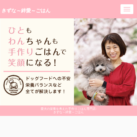
きずな～絆愛～ごはん
Togg
navi
愛犬の栄養を考えた手作りごはん専門店-
きずな～絆愛～ごはん