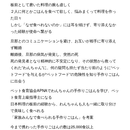
板前として磨いた料理の腕も虚しく
２人に何とかごはんを食べて欲しく、悩みまくって料理を作っ
た日々
しかし「なぜ食べれないのか」には耳を傾けず、寄り添えなか
った経験が使命へ繋がる
旦那とのコミュニケーションを避け、お互いが相手に寄り添え
ず離婚
離婚後、旦那の病気が発覚し、突然の死
死の発見者となり精神的に不安定になり、その状態から救って
くれた”わんちゃん”に、何の疑問も持たず当たり前のように“ペッ
トフード”を与えるが“ペットフード”の危険性を知り手作りごはん
に出会う
ペット食育協会APNAでわんちゃんの手作りごはんを学び、ペッ
ト食育上級指導士になる
日本料理の板前の経験から、わんちゃんも人も一緒に取り分け
で美味しく食べれる
「家族みんなで食べられる手作りごはん」を考案
今まで携わった手作りごはんの数は25,000食以上