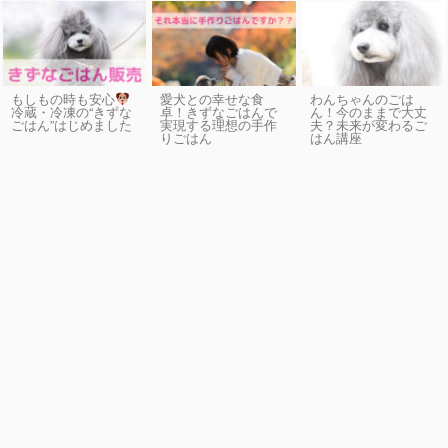
もしもの時も安心
愛犬との幸せな食
わんちゃんのごは
卓！きずなごはんで
ん！今のままで大丈
冷蔵・冷凍の“きずな
実現する理想の手作
夫？未来が変わるご
ごはん”はじめました
りごはん
はん講座