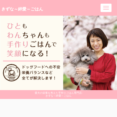
きずな～絆愛～ごはん
Toggl
navig
愛犬の栄養を考えた手作りごはん専門店-
きずな～絆愛～ごはん