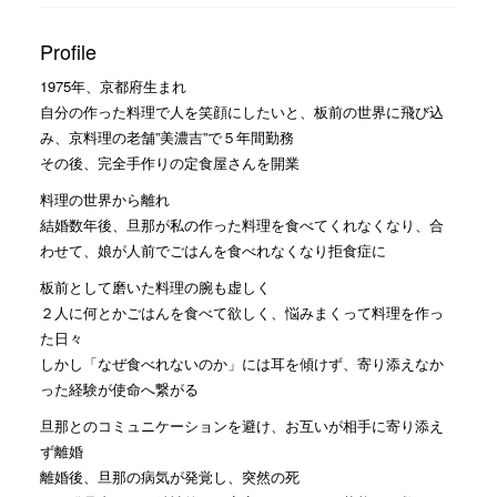
Profile
1975年、京都府生まれ
自分の作った料理で人を笑顔にしたいと、板前の世界に飛び込
み、京料理の老舗”美濃吉”で５年間勤務
その後、完全手作りの定食屋さんを開業
料理の世界から離れ
結婚数年後、旦那が私の作った料理を食べてくれなくなり、合
わせて、娘が人前でごはんを食べれなくなり拒食症に
板前として磨いた料理の腕も虚しく
２人に何とかごはんを食べて欲しく、悩みまくって料理を作っ
た日々
しかし「なぜ食べれないのか」には耳を傾けず、寄り添えなか
った経験が使命へ繋がる
旦那とのコミュニケーションを避け、お互いが相手に寄り添え
ず離婚
離婚後、旦那の病気が発覚し、突然の死