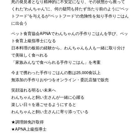
死の発見者となり精神的に不安定になり、その状態から救って
くれた”わんちゃん”に、何の疑問も持たず当たり前のように“ペッ
トフード”を与えるが“ペットフード”の危険性を知り手作りごはん
に出会う
ペット食育協会APNAでわんちゃんの手作りごはんを学び、ペッ
ト食育上級指導士になる
日本料理の板前の経験から、わんちゃんも人も一緒に取り分け
で美味しく食べれる
「家族みんなで食べられる手作りごはん」を考案
今まで携わった手作りごはんの数は25,000食以上
無添加の手作りおやつをオンライン・委託店舗で販売
笑顔溢れる明るい未来へ
わんちゃんと飼い主さんが一緒に心躍る
楽しい日々を過ごせるようにすると
わんちゃんと飼い主さんに寄り添っている
★調理師免許取得
★APNA上級指導士