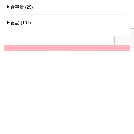
食事量
(25)
食品
(101)
人気記事(トータル)
家族みんなで食べれる手作りごはん講座のご
案内...
753件のビュー
オンライン講座のご案内...
596件のビュー
手作りごはんに切り替えて起こる３つの変化...
375件のビュー