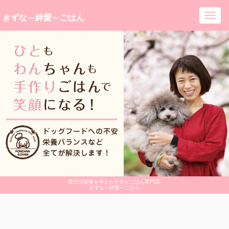
きずな～絆愛～ごはん
Togg
navig
愛犬の栄養を考えた手作りごはん専門店-
きずな～絆愛～ごはん