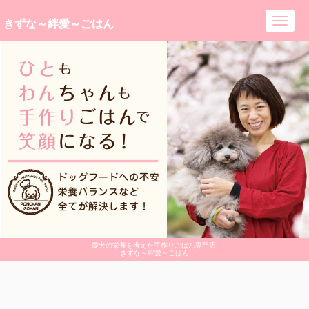
きずな～絆愛～ごはん
Toggl
navig
愛犬の栄養を考えた手作りごはん専門店-
きずな～絆愛～ごはん