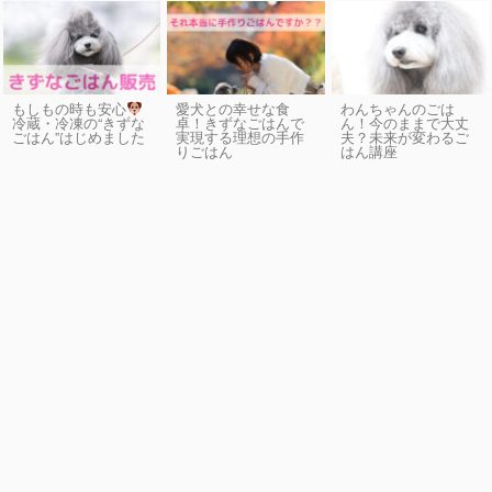
もしもの時も安心
愛犬との幸せな食
わんちゃんのごは
卓！きずなごはんで
ん！今のままで大丈
冷蔵・冷凍の“きずな
実現する理想の手作
夫？未来が変わるご
ごはん”はじめました
りごはん
はん講座