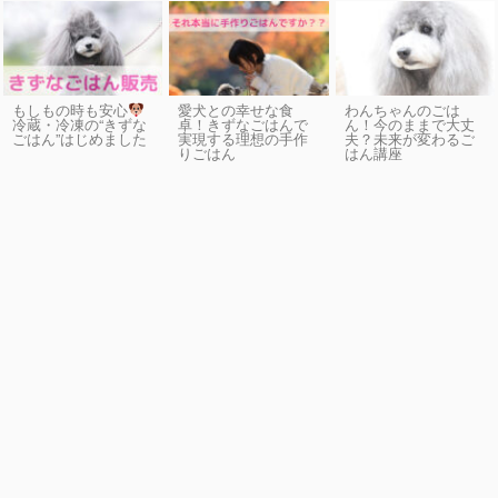
もしもの時も安心
愛犬との幸せな食
わんちゃんのごは
卓！きずなごはんで
ん！今のままで大丈
冷蔵・冷凍の“きずな
実現する理想の手作
夫？未来が変わるご
ごはん”はじめました
りごはん
はん講座