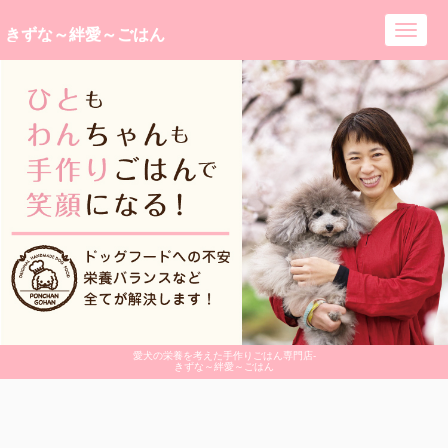
きずな～絆愛～ごはん
Toggl
navig
愛犬の栄養を考えた手作りごはん専門店-
きずな～絆愛～ごはん