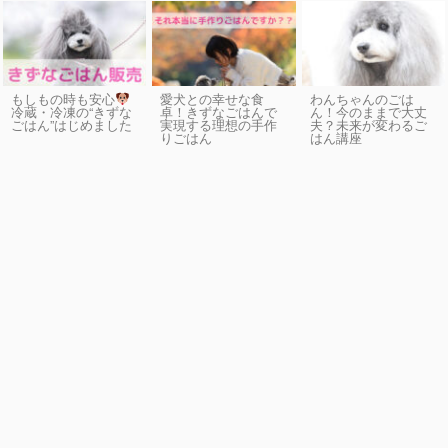
もしもの時も安心
愛犬との幸せな食
わんちゃんのごは
卓！きずなごはんで
ん！今のままで大丈
冷蔵・冷凍の“きずな
実現する理想の手作
夫？未来が変わるご
ごはん”はじめました
りごはん
はん講座