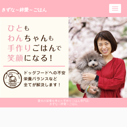
きずな～絆愛～ごはん
Toggl
navig
愛犬の栄養を考えた手作りごはん専門店-
きずな～絆愛～ごはん