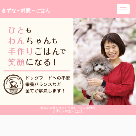
きずな～絆愛～ごはん
Toggl
navig
愛犬の栄養を考えた手作りごはん専門店-
きずな～絆愛～ごはん