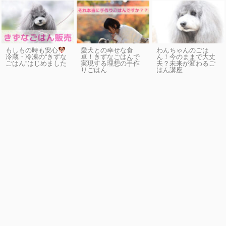
もしもの時も安心
愛犬との幸せな食
わんちゃんのごは
卓！きずなごはんで
ん！今のままで大丈
冷蔵・冷凍の“きずな
実現する理想の手作
夫？未来が変わるご
ごはん”はじめました
りごはん
はん講座