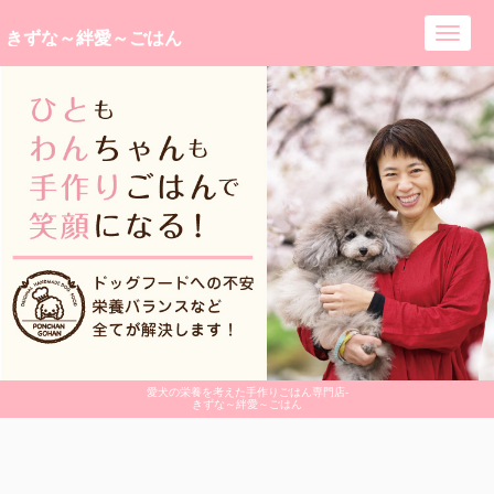
きずな～絆愛～ごはん
Toggl
navig
愛犬の栄養を考えた手作りごはん専門店-
きずな～絆愛～ごはん