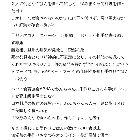
２人に何とかごはんを食べて欲しく、悩みまくって料理を作っ
た日々
しかし「なぜ食べれないのか」には耳を傾けず、寄り添えなか
った経験が使命へ繋がる
旦那とのコミュニケーションを避け、お互いが相手に寄り添え
ず離婚
離婚後、旦那の病気が発覚し、突然の死
死の発見者となり精神的に不安定になり、その状態から救って
くれた”わんちゃん”に、何の疑問も持たず当たり前のように“ペッ
トフード”を与えるが“ペットフード”の危険性を知り手作りごはん
に出会う
ペット食育協会APNAでわんちゃんの手作りごはんを学び、ペッ
ト食育上級指導士になる
日本料理の板前の経験から、わんちゃんも人も一緒に取り分け
で美味しく食べれる
「家族みんなで食べられる手作りごはん」を考案
今まで携わった手作りごはんの数は25,000食以上
無添加の手作りおやつをオンライン・委託店舗で販売