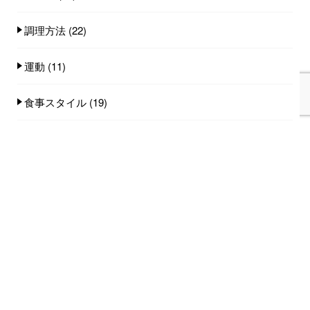
調理方法
(22)
運動
(11)
食事スタイル
(19)
食事量
(25)
食品
(101)
人気記事(トータル)
家族みんなで食べれる手作りごはん講座のご
案内...
753件のビュー