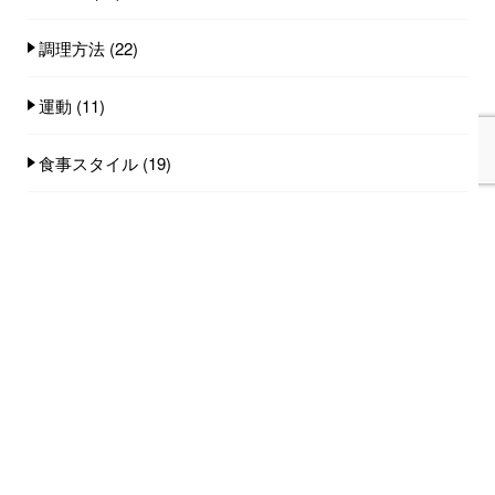
調理方法
(22)
運動
(11)
食事スタイル
(19)
食事量
(25)
食品
(100)
人気記事(トータル)
家族みんなで食べれる手作りごはん講座のご
案内...
753件のビュー