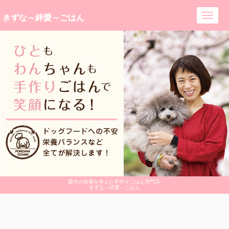
きずな～絆愛～ごはん
Toggl
navig
愛犬の栄養を考えた手作りごはん専門店-
きずな～絆愛～ごはん