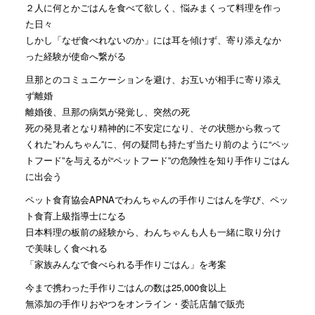
２人に何とかごはんを食べて欲しく、悩みまくって料理を作っ
た日々
しかし「なぜ食べれないのか」には耳を傾けず、寄り添えなか
った経験が使命へ繋がる
旦那とのコミュニケーションを避け、お互いが相手に寄り添え
ず離婚
離婚後、旦那の病気が発覚し、突然の死
死の発見者となり精神的に不安定になり、その状態から救って
くれた”わんちゃん”に、何の疑問も持たず当たり前のように“ペッ
トフード”を与えるが“ペットフード”の危険性を知り手作りごはん
に出会う
ペット食育協会APNAでわんちゃんの手作りごはんを学び、ペッ
ト食育上級指導士になる
日本料理の板前の経験から、わんちゃんも人も一緒に取り分け
で美味しく食べれる
「家族みんなで食べられる手作りごはん」を考案
今まで携わった手作りごはんの数は25,000食以上
無添加の手作りおやつをオンライン・委託店舗で販売