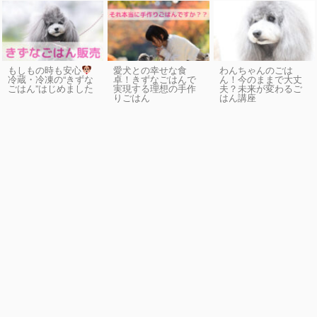
もしもの時も安心
愛犬との幸せな食
わんちゃんのごは
卓！きずなごはんで
ん！今のままで大丈
冷蔵・冷凍の“きずな
実現する理想の手作
夫？未来が変わるご
ごはん”はじめました
りごはん
はん講座