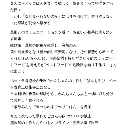
２人に何とかごはんを食べて欲しく、悩みまくって料理を作っ
た日々
しかし「なぜ食べれないのか」には耳を傾けず、寄り添えなか
った経験が使命へ繋がる
旦那とのコミュニケーションを避け、お互いが相手に寄り添え
ず離婚
離婚後、旦那の病気が発覚し、突然の死
死の発見者となり精神的に不安定になり、その状態から救って
くれた”わんちゃん”に、何の疑問も持たず当たり前のように“ペッ
トフード”を与えるが“ペットフード”の危険性を知り手作りごはん
に出会う
ペット食育協会APNAでわんちゃんの手作りごはんを学び、ペッ
ト食育上級指導士になる
日本料理の板前の経験から、わんちゃんも人も一緒に取り分け
で美味しく食べれる
「家族みんなで食べられる手作りごはん」を考案
今まで携わった手作りごはんの数は25,000食以上
無添加の手作りおやつをオンライン・委託店舗で販売