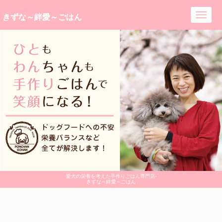
きずな～絆愛～ごはん
Toggl
navig
愛犬の栄養を考えた手作りごはん専門店-
きずな～絆愛～ごはん