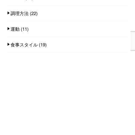
調理方法
(22)
運動
(11)
食事スタイル
(19)
食事量
(25)
食品
(100)
人気記事(トータル)
家族みんなで食べれる手作りごはん講座のご
案内...
753件のビュー