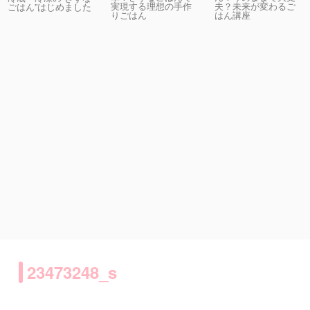
実現する理想の手作
夫？未来が変わるご
ごはん”はじめました
りごはん
はん講座
23473248_s