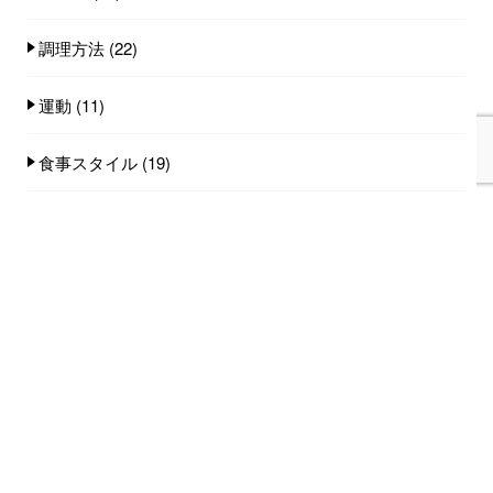
調理方法
(22)
運動
(11)
食事スタイル
(19)
食事量
(25)
食品
(101)
人気記事(トータル)
家族みんなで食べれる手作りごはん講座のご
案内...
753件のビュー