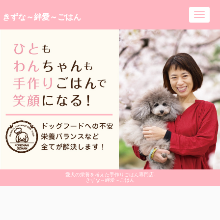
きずな～絆愛～ごはん
Toggl
navig
愛犬の栄養を考えた手作りごはん専門店-
きずな～絆愛～ごはん