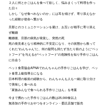
２人に何とかごはんを食べて欲しく、悩みまくって料理を作っ
た日々
しかし「なぜ食べれないのか」には耳を傾けず、寄り添えなか
った経験が使命へ繋がる
旦那とのコミュニケーションを避け、お互いが相手に寄り添え
ず離婚
離婚後、旦那の病気が発覚し、突然の死
死の発見者となり精神的に不安定になり、その状態から救って
くれた”わんちゃん”に、何の疑問も持たず当たり前のように“ペッ
トフード”を与えるが“ペットフード”の危険性を知り手作りごはん
に出会う
ペット食育協会APNAでわんちゃんの手作りごはんを学び、ペッ
ト食育上級指導士になる
日本料理の板前の経験から、わんちゃんも人も一緒に取り分け
で美味しく食べれる
「家族みんなで食べられる手作りごはん」を考案
今まで携わった手作りごはんの数は25,000食以上
無添加の手作りおやつをオンライン・委託店舗で販売