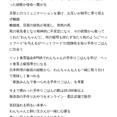
った経験が使命へ繋がる
旦那とのコミュニケーションを避け、お互いが相手に寄り添え
ず離婚
離婚後、旦那の病気が発覚し、突然の死
死の発見者となり精神的に不安定になり、その状態から救って
くれた”わんちゃん”に、何の疑問も持たず当たり前のように“ペッ
トフード”を与えるが“ペットフード”の危険性を知り手作りごはん
に出会う
ペット食育協会APNAでわんちゃんの手作りごはんを学び、ペッ
ト食育上級指導士になる
日本料理の板前の経験から、わんちゃんも人も一緒に取り分け
で美味しく食べれる
「家族みんなで食べられる手作りごはん」を考案
今まで携わった手作りごはんの数は25,000食以上
無添加の手作りおやつをオンライン・委託店舗で販売
笑顔溢れる明るい未来へ
わんちゃんと飼い主さんが一緒に心躍る
楽しい日々を過ごせるようにすると