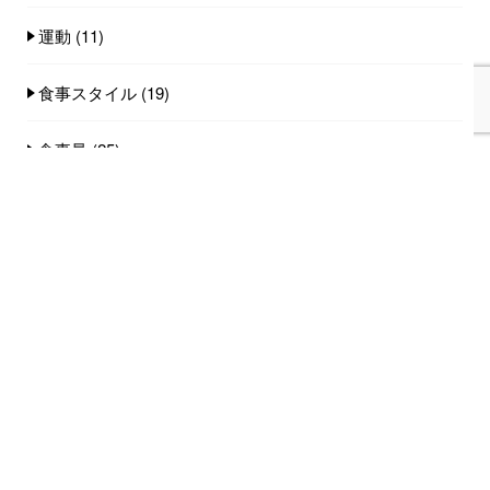
運動
(11)
食事スタイル
(19)
食事量
(25)
食品
(101)
人気記事(トータル)
家族みんなで食べれる手作りごはん講座のご
案内...
753件のビュー
オンライン講座のご案内...