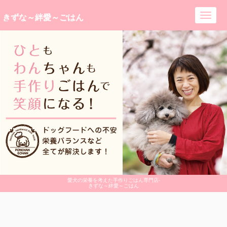
きずな～絆愛～ごはん
Toggl
navig
愛犬の栄養を考えた手作りごはん専門店-
きずな～絆愛～ごはん