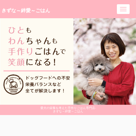
きずな～絆愛～ごはん
Toggl
navig
愛犬の栄養を考えた手作りごはん専門店-
きずな～絆愛～ごはん