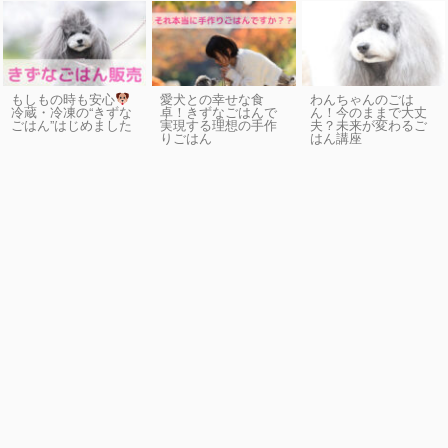
もしもの時も安心
愛犬との幸せな食
わんちゃんのごは
卓！きずなごはんで
ん！今のままで大丈
冷蔵・冷凍の“きずな
実現する理想の手作
夫？未来が変わるご
ごはん”はじめました
りごはん
はん講座