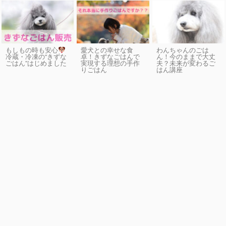
もしもの時も安心
愛犬との幸せな食
わんちゃんのごは
卓！きずなごはんで
ん！今のままで大丈
冷蔵・冷凍の“きずな
実現する理想の手作
夫？未来が変わるご
ごはん”はじめました
りごはん
はん講座