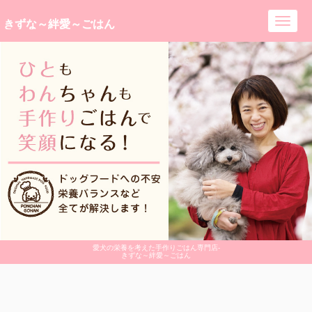
きずな～絆愛～ごはん
Toggl
navig
愛犬の栄養を考えた手作りごはん専門店-
きずな～絆愛～ごはん