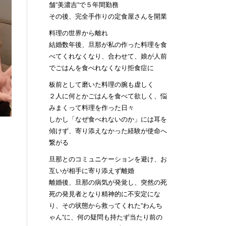
舗”美濃吉”で５年間勤務
その後、完全手作りの定食屋さんを開業
料理の世界から離れ
結婚数年後、旦那が私の作った料理を食
べてくれなくなり、合わせて、娘が人前
でごはんを食べれなくなり拒食症に
板前として磨いた料理の腕も虚しく
２人に何とかごはんを食べて欲しく、悩
みまくって料理を作った日々
しかし「なぜ食べれないのか」には耳を
傾けず、寄り添えなかった経験が使命へ
繋がる
旦那とのコミュニケーションを避け、お
互いが相手に寄り添えず離婚
離婚後、旦那の病気が発覚し、突然の死
死の発見者となり精神的に不安定にな
り、その状態から救ってくれた”わんち
ゃん”に、何の疑問も持たず当たり前の