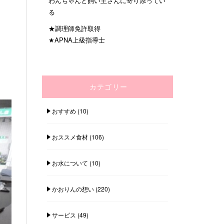
わんちゃんと飼い主さんに寄り添ってい
る
★調理師免許取得
★APNA上級指導士
カテゴリー
おすすめ
(10)
おススメ食材
(106)
お水について
(10)
かおりんの想い
(220)
サービス
(49)