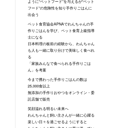
ように“ペットフード”を与えるが“ペット
フード”の危険性を知り手作りごはんに
出会う
ペット食育協会APNAでわんちゃんの手
作りごはんを学び、ペット食育上級指導
士になる
日本料理の板前の経験から、わんちゃん
も人も一緒に取り分けで美味しく食べれ
る
「家族みんなで食べられる手作りごは
ん」を考案
今まで携わった手作りごはんの数は
25,000食以上
無添加の手作りおやつをオンライン・委
託店舗で販売
笑顔溢れる明るい未来へ
わんちゃんと飼い主さんが一緒に心躍る
楽しい日々を過ごせるようにすると