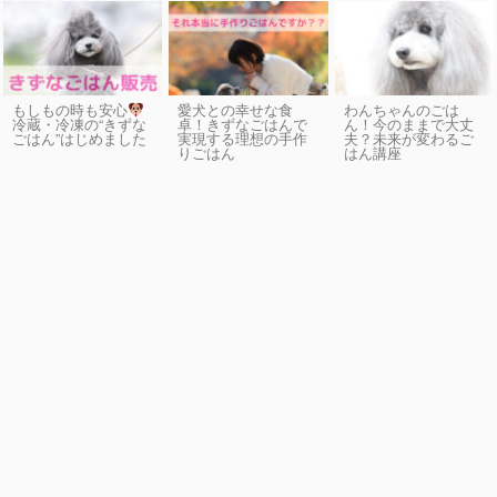
もしもの時も安心
愛犬との幸せな食
わんちゃんのごは
卓！きずなごはんで
ん！今のままで大丈
冷蔵・冷凍の“きずな
実現する理想の手作
夫？未来が変わるご
ごはん”はじめました
りごはん
はん講座