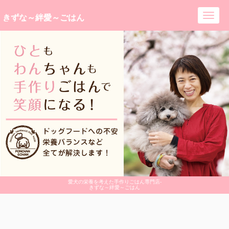
きずな～絆愛～ごはん
Toggl
navig
愛犬の栄養を考えた手作りごはん専門店-
きずな～絆愛～ごはん