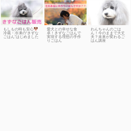
もしもの時も安心
愛犬との幸せな食
わんちゃんのごは
卓！きずなごはんで
ん！今のままで大丈
冷蔵・冷凍の“きずな
実現する理想の手作
夫？未来が変わるご
ごはん”はじめました
りごはん
はん講座