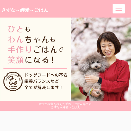
きずな～絆愛～ごはん
Toggl
navig
愛犬の栄養を考えた手作りごはん専門店-
きずな～絆愛～ごはん