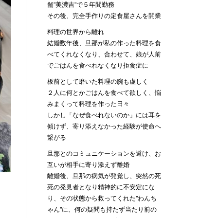
舗”美濃吉”で５年間勤務
その後、完全手作りの定食屋さんを開業
料理の世界から離れ
結婚数年後、旦那が私の作った料理を食
べてくれなくなり、合わせて、娘が人前
でごはんを食べれなくなり拒食症に
板前として磨いた料理の腕も虚しく
２人に何とかごはんを食べて欲しく、悩
みまくって料理を作った日々
しかし「なぜ食べれないのか」には耳を
傾けず、寄り添えなかった経験が使命へ
繋がる
旦那とのコミュニケーションを避け、お
互いが相手に寄り添えず離婚
離婚後、旦那の病気が発覚し、突然の死
死の発見者となり精神的に不安定にな
り、その状態から救ってくれた”わんち
ゃん”に、何の疑問も持たず当たり前の