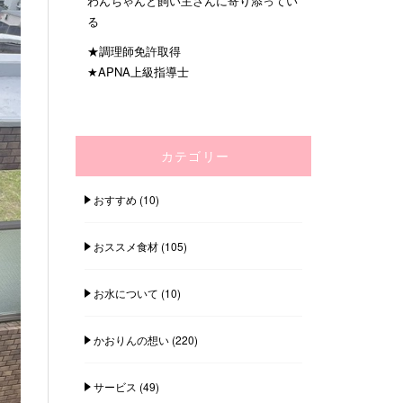
わんちゃんと飼い主さんに寄り添ってい
る
★調理師免許取得
★APNA上級指導士
カテゴリー
おすすめ
(10)
おススメ食材
(105)
お水について
(10)
かおりんの想い
(220)
サービス
(49)