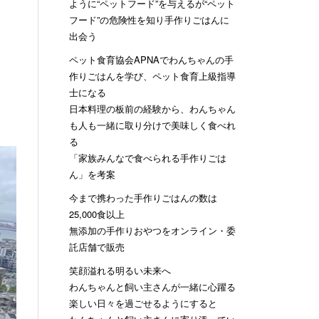
ように“ペットフード”を与えるが“ペット
フード”の危険性を知り手作りごはんに
出会う
ペット食育協会APNAでわんちゃんの手
作りごはんを学び、ペット食育上級指導
士になる
日本料理の板前の経験から、わんちゃん
も人も一緒に取り分けで美味しく食べれ
る
「家族みんなで食べられる手作りごは
ん」を考案
今まで携わった手作りごはんの数は
25,000食以上
無添加の手作りおやつをオンライン・委
託店舗で販売
笑顔溢れる明るい未来へ
わんちゃんと飼い主さんが一緒に心躍る
楽しい日々を過ごせるようにすると