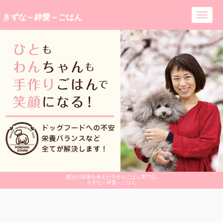
きずな～絆愛～ごはん
Toggl
navig
愛犬の栄養を考えた手作りごはん専門店-
きずな～絆愛～ごはん