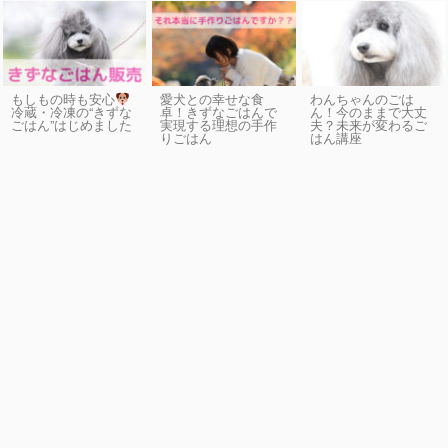
もしもの時も安心
愛犬との幸せな食
わんちゃんのごは
卓！きずなごはんで
ん！今のままで大丈
冷蔵・冷凍の“きずな
実現する理想の手作
夫？未来が変わるご
ごはん”はじめました
りごはん
はん講座