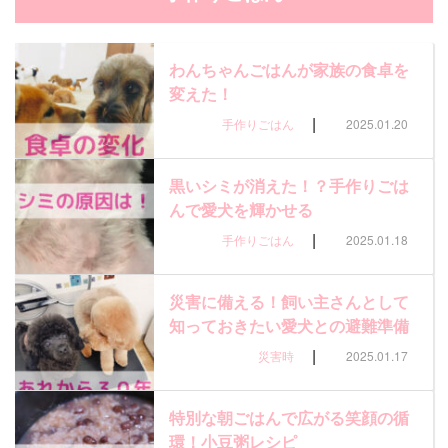
わんちゃんごはんが家族の食卓を
変えた！
|
手作りごはん
2025.01.20
黒いシミが消えた！？手作りごは
んで愛犬を輝かせる
|
手作りごはん
2025.01.18
災害に備える！飼い主さんとして
知っておきたい愛犬との避難準備
|
災害時
2025.01.17
特別な朝ごはんで広がる笑顔の循
環！小豆粥レシピ