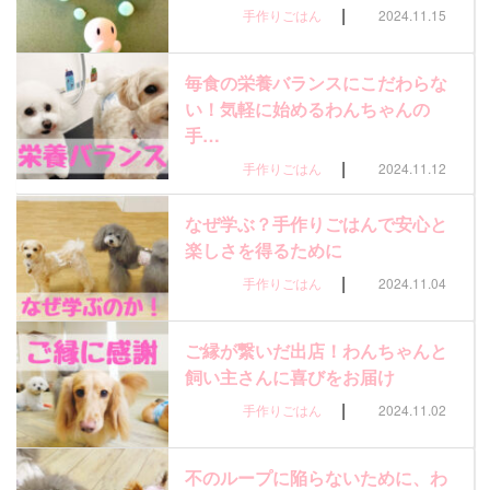
|
手作りごはん
2024.11.15
毎食の栄養バランスにこだわらな
い！気軽に始めるわんちゃんの
手…
|
手作りごはん
2024.11.12
なぜ学ぶ？手作りごはんで安心と
楽しさを得るために
|
手作りごはん
2024.11.04
ご縁が繋いだ出店！わんちゃんと
飼い主さんに喜びをお届け
|
手作りごはん
2024.11.02
不のループに陥らないために、わ