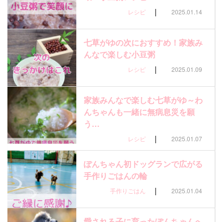
|
レシピ
2025.01.14
七草がゆの次におすすめ！家族み
んなで楽しむ小豆粥
|
レシピ
2025.01.09
家族みんなで楽しむ七草がゆ～わ
んちゃんも一緒に無病息災を願
う…
|
レシピ
2025.01.07
ぽんちゃん初ドッグランで広がる
手作りごはんの輪
|
手作りごはん
2025.01.04
愛される子に育ったぽんちゃんへ