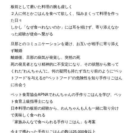
板前として磨いた料理の腕も虚しく
２人に何とかごはんを食べて欲しく、悩みまくって料理を作っ
た日々
しかし「なぜ食べれないのか」には耳を傾けず、寄り添えなか
った経験が使命へ繋がる
旦那とのコミュニケーションを避け、お互いが相手に寄り添え
ず離婚
離婚後、旦那の病気が発覚し、突然の死
死の発見者となり精神的に不安定になり、その状態から救って
くれた”わんちゃん”に、何の疑問も持たず当たり前のように“ペッ
トフード”を与えるが“ペットフード”の危険性を知り手作りごはん
に出会う
ペット食育協会APNAでわんちゃんの手作りごはんを学び、ペッ
ト食育上級指導士になる
日本料理の板前の経験から、わんちゃんも人も一緒に取り分け
で美味しく食べれる
「家族みんなで食べられる手作りごはん」を考案
今まで携わった手作りごはんの数は25,000食以上