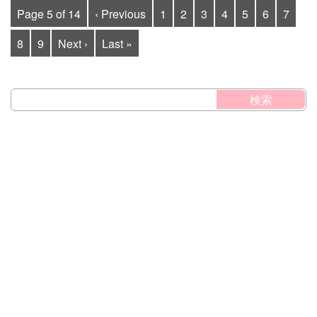
Page 5 of 14
‹ Previous
1
2
3
4
5
6
7
8
9
Next ›
Last »