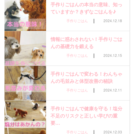
手作りごはんの本当の意味、知っ
ていますか？きずなごはんを♪
|
手作りごはん
2024.12.18
情報に惑わされない！手作りごは
んの基礎力を鍛える
|
手作りごはん
2024.12.15
手作りごはんで変わる！わんちゃ
んの毛並みと体型改善の秘訣
|
手作りごはん
2024.12.11
手作りごはんで健康を守る！塩分
不足のリスクと正しい学びの重
要…
|
手作りごはん
2024.12.03