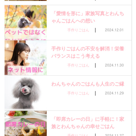
「愛情を形に」家族写真とわんち
ゃんごはんへの想い
|
手作りごはん
2024.12.01
手作りごはんの不安を解消！栄養
バランスはこう考える
|
手作りごはん
2024.11.30
わんちゃんのごはんも人生のご縁
|
手作りごはん
2024.11.29
「即席カレーの日」に手軽に！家
族とわんちゃんの幸せごはん
|
手作りごはん
2024.11.27