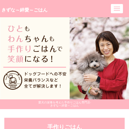
きずな～絆愛～ごはん
Toggl
navig
愛犬の栄養を考えた手作りごはん専門店-
きずな～絆愛～ごはん
手作りごはん