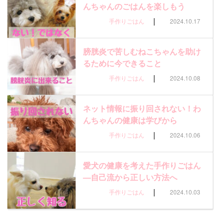
んちゃんのごはんを楽しもう
|
手作りごはん
2024.10.17
膀胱炎で苦しむねこちゃんを助け
るために今できること
|
手作りごはん
2024.10.08
ネット情報に振り回されない！わ
んちゃんの健康は学びから
|
手作りごはん
2024.10.06
愛犬の健康を考えた手作りごはん
—自己流から正しい方法へ
|
手作りごはん
2024.10.03