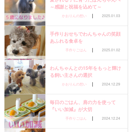
～感謝と祝福を込めて～
|
かおりんの想い
2025.01.03
手作りおせちでわんちゃんの笑顔
あふれる食卓を
|
手作りごはん
2025.01.02
わんちゃんとの15年をもっと輝け
る飼い主さんの選択
|
かおりんの想い
2024.12.29
毎日のごはん、肩の力を使って
『いい加減』が大切
|
手作りごはん
2024.12.24