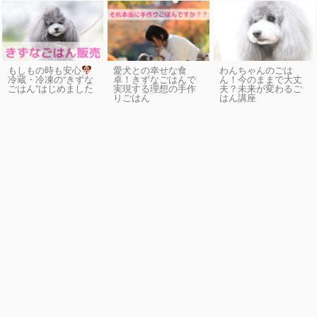
もしもの時も安心
愛犬との幸せな食
わんちゃんのごは
卓！きずなごはんで
ん！今のままで大丈
冷蔵・冷凍の“きずな
実現する理想の手作
夫？未来が変わるご
ごはん”はじめました
りごはん
はん講座