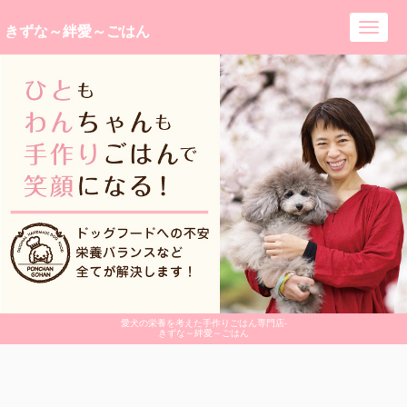
きずな～絆愛～ごはん
Toggl
navig
愛犬の栄養を考えた手作りごはん専門店-
きずな～絆愛～ごはん